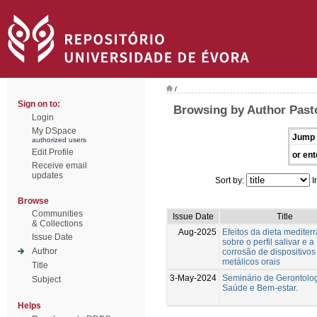
/
Sign on to:
Browsing by Author Past
Login
My DSpace
Jump 
authorized users
Edit Profile
or ent
Receive email
updates
Sort by:
I
Browse
Communities
Issue Date
Title
& Collections
Aug-2025
Efeitos da dieta mediter
Issue Date
sobre o perfil salivar e a
Author
corrosão de dispositivos
metálicos orais
Title
3-May-2024
Seminário de Gerontolog
Subject
Saúde e Bem-estar.
Helps