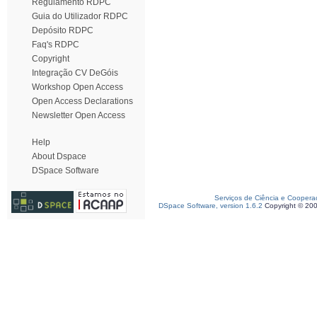
Regulamento RDPC
Guia do Utilizador RDPC
Depósito RDPC
Faq's RDPC
Copyright
Integração CV DeGóis
Workshop Open Access
Open Access Declarations
Newsletter Open Access
Help
About Dspace
DSpace Software
Serviços de Ciência e Coopera
DSpace Software, version 1.6.2
Copyright © 20