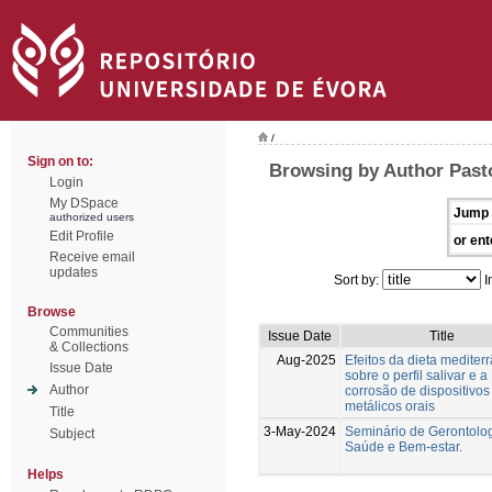
/
Sign on to:
Browsing by Author Past
Login
My DSpace
Jump 
authorized users
Edit Profile
or ent
Receive email
updates
Sort by:
I
Browse
Communities
Issue Date
Title
& Collections
Aug-2025
Efeitos da dieta mediter
Issue Date
sobre o perfil salivar e a
Author
corrosão de dispositivos
metálicos orais
Title
3-May-2024
Seminário de Gerontolog
Subject
Saúde e Bem-estar.
Helps