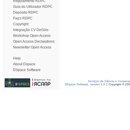
Regulamento RDPC
Guia do Utilizador RDPC
Depósito RDPC
Faq's RDPC
Copyright
Integração CV DeGóis
Workshop Open Access
Open Access Declarations
Newsletter Open Access
Help
About Dspace
DSpace Software
Serviços de Ciência e Coopera
DSpace Software, version 1.6.2
Copyright © 20