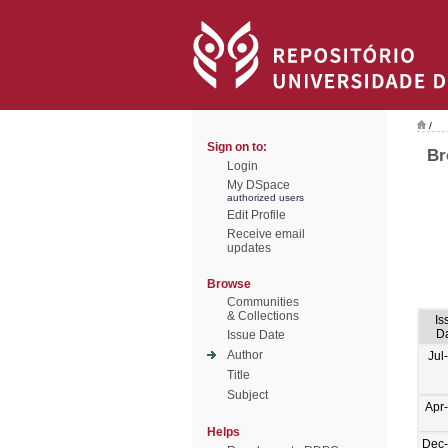
/
Sign on to:
Br
Login
My DSpace
authorized users
Edit Profile
Receive email
updates
Browse
Communities
& Collections
Is
D
Issue Date
Author
Jul
Title
Subject
Apr
Helps
Dec