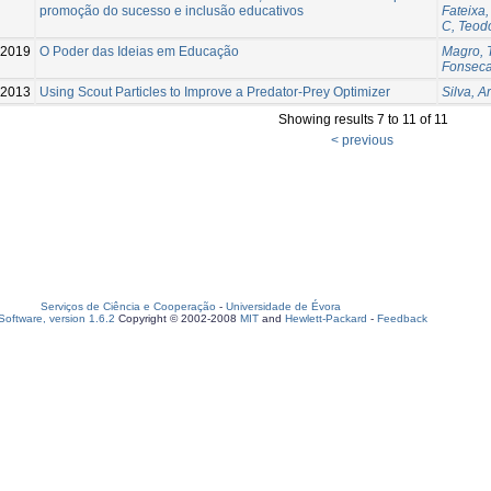
promoção do sucesso e inclusão educativos
Fateixa,
C, Teod
-2019
O Poder das Ideias em Educação
Magro, 
Fonseca
-2013
Using Scout Particles to Improve a Predator-Prey Optimizer
Silva, A
Showing results 7 to 11 of 11
< previous
Serviços de Ciência e Cooperação
-
Universidade de Évora
oftware, version 1.6.2
Copyright © 2002-2008
MIT
and
Hewlett-Packard
-
Feedback