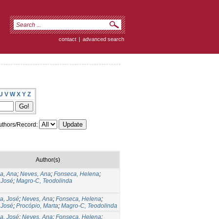
contact
|
advanced search
U
V
W
X
Y
Z
thors/Record:
Author(s)
a, Ana
;
Neves, Ana
;
Fonseca, Helena
;
 José
;
Magro-C, Teodolinda
a, José
;
Neves, Ana
;
Fonseca, Helena
;
 José
;
Procópio, Marta
;
Magro-C, Teodolinda
a, José
;
Neves, Ana
;
Fonseca, Helena
;