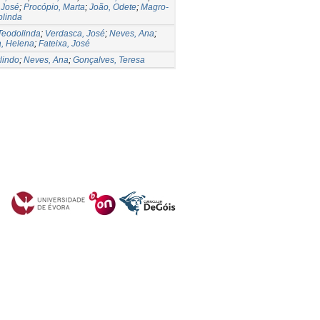
 José
;
Procópio, Marta
;
João, Odete
;
Magro-
olinda
Teodolinda
;
Verdasca, José
;
Neves, Ana
;
, Helena
;
Fateixa, José
rlindo
;
Neves, Ana
;
Gonçalves, Teresa