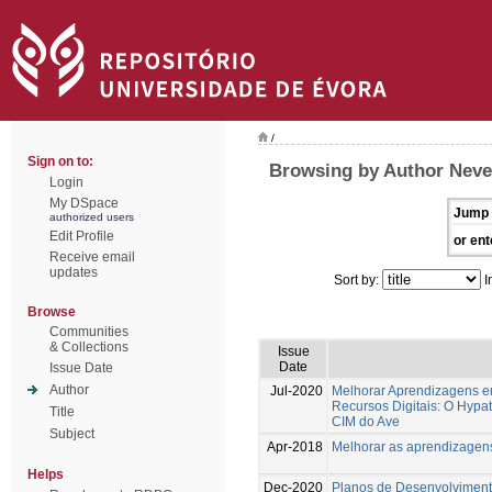
/
Sign on to:
Browsing by Author Neve
Login
My DSpace
Jump 
authorized users
Edit Profile
or ent
Receive email
updates
Sort by:
I
Browse
Communities
& Collections
Issue
Date
Issue Date
Author
Jul-2020
Melhorar Aprendizagens e
Recursos Digitais: O Hypa
Title
CIM do Ave
Subject
Apr-2018
Melhorar as aprendizagen
Helps
Dec-2020
Planos de Desenvolvimento