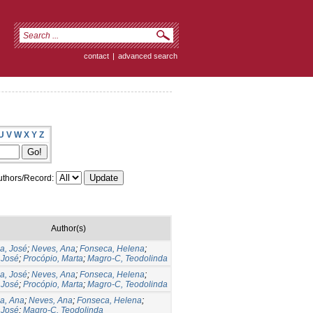
contact
|
advanced search
U
V
W
X
Y
Z
thors/Record:
Author(s)
a, José
;
Neves, Ana
;
Fonseca, Helena
;
 José
;
Procópio, Marta
;
Magro-C, Teodolinda
a, José
;
Neves, Ana
;
Fonseca, Helena
;
 José
;
Procópio, Marta
;
Magro-C, Teodolinda
a, Ana
;
Neves, Ana
;
Fonseca, Helena
;
 José
;
Magro-C, Teodolinda