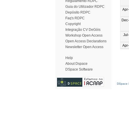
Regulamento RDPC
Guia do Utilizador RDPC
Apr
Depósito RDPC
Faq's RDPC
Dec
Copyright
Integração CV DeGóis
Jul
Workshop Open Access
Open Access Declarations
Apr
Newsletter Open Access
Help
About Dspace
DSpace Software
DSpace S