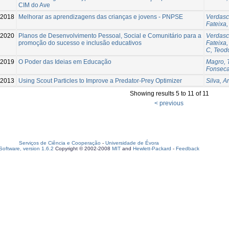
CIM do Ave
-2018
Melhorar as aprendizagens das crianças e jovens - PNPSE
Verdasc
Fateixa,
-2020
Planos de Desenvolvimento Pessoal, Social e Comunitário para a
Verdasc
promoção do sucesso e inclusão educativos
Fateixa,
C, Teod
-2019
O Poder das Ideias em Educação
Magro, 
Fonseca
-2013
Using Scout Particles to Improve a Predator-Prey Optimizer
Silva, A
Showing results 5 to 11 of 11
< previous
Serviços de Ciência e Cooperação
-
Universidade de Évora
oftware, version 1.6.2
Copyright © 2002-2008
MIT
and
Hewlett-Packard
-
Feedback