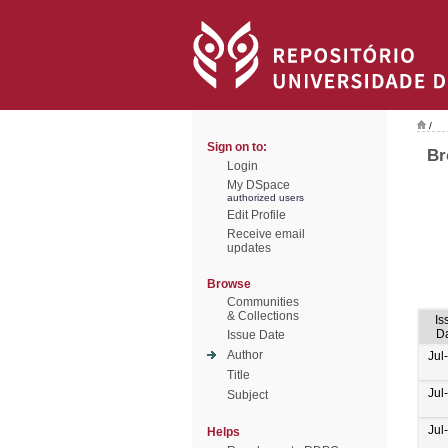
/
Sign on to:
Br
Login
My DSpace
authorized users
Edit Profile
Receive email
updates
Browse
Communities
& Collections
Is
D
Issue Date
Author
Jul
Title
Jul
Subject
Jul
Helps