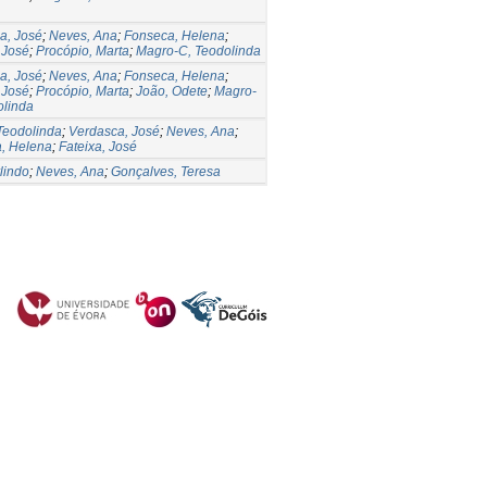
a, José
;
Neves, Ana
;
Fonseca, Helena
;
 José
;
Procópio, Marta
;
Magro-C, Teodolinda
a, José
;
Neves, Ana
;
Fonseca, Helena
;
 José
;
Procópio, Marta
;
João, Odete
;
Magro-
olinda
Teodolinda
;
Verdasca, José
;
Neves, Ana
;
, Helena
;
Fateixa, José
rlindo
;
Neves, Ana
;
Gonçalves, Teresa