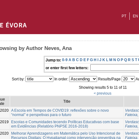
PT
EN
owsing by Author Neves, Ana
0-9
A
B
C
D
E
F
G
H
I
J
K
L
M
N
O
P
Q
R
S
T
Jump to:
or enter first few letters:
Sort by:
In order:
Results/Page
Au
Showing results 5 to 11 of 11
< previous
sue
Title
ate
-2020
A Escola em Tempos de COVID19: reflexões sobre o novo
Verdasc
“normal” e perspetivas para o futuro
Fateixa,
-2019
Escolas e Comunidades tecendo Políticas Educativas com base
Verdasc
em Evidências (Relatório PNPSE 2016-2018)
Fateixa,
-2020
Melhorar Aprendizagens em Matemática pelo Uso Intencional de
Verdasc
Recursos Digitais: O Hypatiamat como intervenção preventiva na
Fateixa,