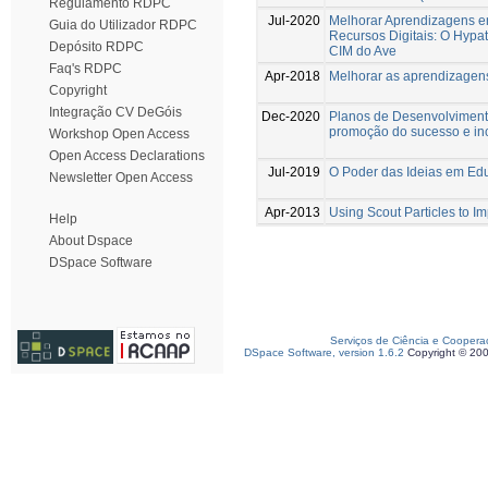
Regulamento RDPC
Jul-2020
Melhorar Aprendizagens e
Guia do Utilizador RDPC
Recursos Digitais: O Hypa
Depósito RDPC
CIM do Ave
Faq's RDPC
Apr-2018
Melhorar as aprendizagen
Copyright
Integração CV DeGóis
Dec-2020
Planos de Desenvolvimento
promoção do sucesso e in
Workshop Open Access
Open Access Declarations
Jul-2019
O Poder das Ideias em Ed
Newsletter Open Access
Apr-2013
Using Scout Particles to I
Help
About Dspace
DSpace Software
Serviços de Ciência e Coopera
DSpace Software, version 1.6.2
Copyright © 20