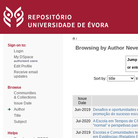
/
Sign on to:
Browsing by Author Neve
Login
My DSpace
Jump 
authorized users
Edit Profile
or ent
Receive email
updates
Sort by:
I
Browse
Communities
& Collections
Issue
Date
Issue Date
Author
Jun-2019
Desafios e oportunidades 
promoção do sucesso esco
Title
Jul-2020
A Escola em Tempos de CO
Subject
“normal” e perspetivas para
Jul-2019
Escolas e Comunidades te
Helps
em Evidências (Relatório