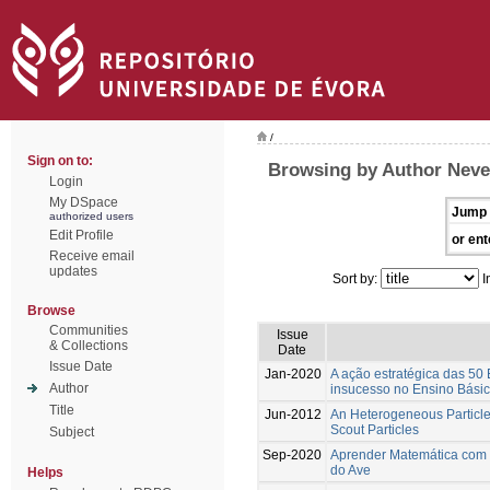
/
Sign on to:
Browsing by Author Neve
Login
My DSpace
Jump 
authorized users
Edit Profile
or ent
Receive email
updates
Sort by:
I
Browse
Communities
Issue
& Collections
Date
Issue Date
Jan-2020
A ação estratégica das 50
Author
insucesso no Ensino Bási
Title
Jun-2012
An Heterogeneous Particle
Scout Particles
Subject
Sep-2020
Aprender Matemática com r
do Ave
Helps