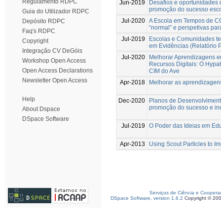
Regulamento RDPC
Jun-2019
Desafios e oportunidades 
promoção do sucesso esco
Guia do Utilizador RDPC
Jul-2020
A Escola em Tempos de CO
Depósito RDPC
“normal” e perspetivas para
Faq's RDPC
Jul-2019
Escolas e Comunidades te
Copyright
em Evidências (Relatório
Integração CV DeGóis
Jul-2020
Melhorar Aprendizagens e
Workshop Open Access
Recursos Digitais: O Hypa
Open Access Declarations
CIM do Ave
Newsletter Open Access
Apr-2018
Melhorar as aprendizagen
Help
Dec-2020
Planos de Desenvolvimento
promoção do sucesso e in
About Dspace
DSpace Software
Jul-2019
O Poder das Ideias em Ed
Apr-2013
Using Scout Particles to I
Serviços de Ciência e Coopera
DSpace Software, version 1.6.2
Copyright © 20