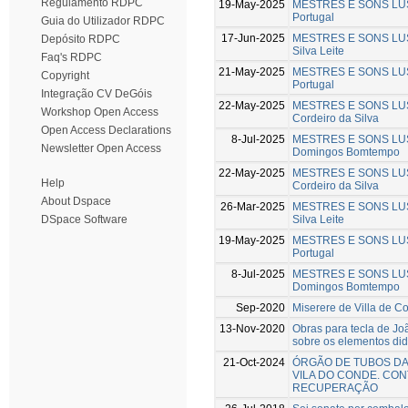
Regulamento RDPC
19-May-2025
MESTRES E SONS LUSIT
Portugal
Guia do Utilizador RDPC
17-Jun-2025
MESTRES E SONS LUSIT
Depósito RDPC
Silva Leite
Faq's RDPC
21-May-2025
MESTRES E SONS LUSIT
Copyright
Portugal
Integração CV DeGóis
22-May-2025
MESTRES E SONS LUSIT
Workshop Open Access
Cordeiro da Silva
Open Access Declarations
8-Jul-2025
MESTRES E SONS LUSIT
Newsletter Open Access
Domingos Bomtempo
22-May-2025
MESTRES E SONS LUSI
Help
Cordeiro da Silva
About Dspace
26-Mar-2025
MESTRES E SONS LUSIT
Silva Leite
DSpace Software
19-May-2025
MESTRES E SONS LUSI
Portugal
8-Jul-2025
MESTRES E SONS LUSI
Domingos Bomtempo
Sep-2020
Miserere de Villa de C
13-Nov-2020
Obras para tecla de Joã
sobre os elementos did
21-Oct-2024
ÓRGÃO DE TUBOS DA 
VILA DO CONDE. CON
RECUPERAÇÃO