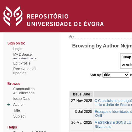
/
Sign on to:
Browsing by Author Nejm
Login
My DSpace
Jump 
authorized users
Edit Profile
or ent
Receive email
updates
Sort by:
I
Browse
Communities
& Collections
Issue Date
Issue Date
27-Nov-2025
O Classicismo portuguê
Author
tecla a João de Sousa
Title
3-Jul-2025
Espaços e Identidade 
XVIII
Subject
26-Mar-2025
MESTRES E SONS LUSIT
Silva Leite
Helps