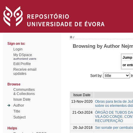
/
Sign on to:
Browsing by Author Nejm
Login
My DSpace
Jump 
authorized users
Edit Profile
or ent
Receive email
updates
Sort by:
I
Browse
Communities
& Collections
Issue Date
Issue Date
13-Nov-2020
Obras para tecla de Joã
Author
sobre os elementos did
Title
21-Oct-2024
ÓRGÃO DE TUBOS DA 
VILA DO CONDE. CON
Subject
RECUPERAÇÃO
26-Jul-2018
Sei sonate per cembalo
Helps