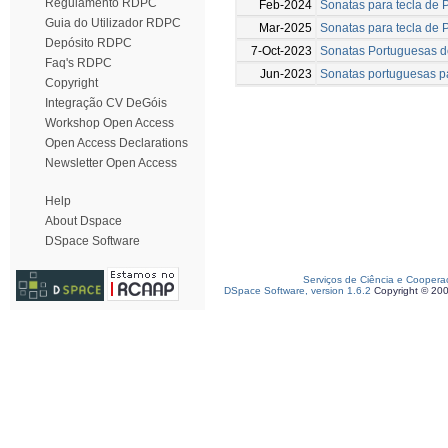
Regulamento RDPC
Feb-2024
Sonatas para tecla de 
Guia do Utilizador RDPC
Mar-2025
Sonatas para tecla de 
Depósito RDPC
7-Oct-2023
Sonatas Portuguesas do
Faq's RDPC
Jun-2023
Sonatas portuguesas par
Copyright
Integração CV DeGóis
Workshop Open Access
Open Access Declarations
Newsletter Open Access
Help
About Dspace
DSpace Software
Serviços de Ciência e Coopera
DSpace Software, version 1.6.2
Copyright © 20