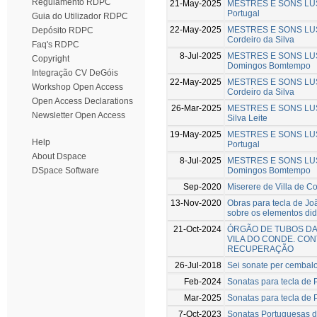
Regulamento RDPC
21-May-2025
MESTRES E SONS LUSIT
Portugal
Guia do Utilizador RDPC
22-May-2025
MESTRES E SONS LUSIT
Depósito RDPC
Cordeiro da Silva
Faq's RDPC
8-Jul-2025
MESTRES E SONS LUSIT
Copyright
Domingos Bomtempo
Integração CV DeGóis
22-May-2025
MESTRES E SONS LUSI
Workshop Open Access
Cordeiro da Silva
Open Access Declarations
26-Mar-2025
MESTRES E SONS LUSIT
Newsletter Open Access
Silva Leite
19-May-2025
MESTRES E SONS LUSI
Help
Portugal
About Dspace
8-Jul-2025
MESTRES E SONS LUSI
Domingos Bomtempo
DSpace Software
Sep-2020
Miserere de Villa de C
13-Nov-2020
Obras para tecla de Joã
sobre os elementos did
21-Oct-2024
ÓRGÃO DE TUBOS DA 
VILA DO CONDE. CON
RECUPERAÇÃO
26-Jul-2018
Sei sonate per cembalo
Feb-2024
Sonatas para tecla de 
Mar-2025
Sonatas para tecla de 
7-Oct-2023
Sonatas Portuguesas do