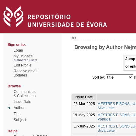
/
Sign on to:
Browsing by Author Nejm
Login
My DSpace
Jump 
authorized users
Edit Profile
or ent
Receive email
updates
Sort by:
I
Browse
Communities
& Collections
Issue Date
Issue Date
26-Mar-2025
MESTRES E SONS LUSIT
Author
Silva Leite
Title
19-May-2025
MESTRES E SONS LUSIT
Portugal
Subject
17-Jun-2025
MESTRES E SONS LUSIT
Silva Leite
Helps