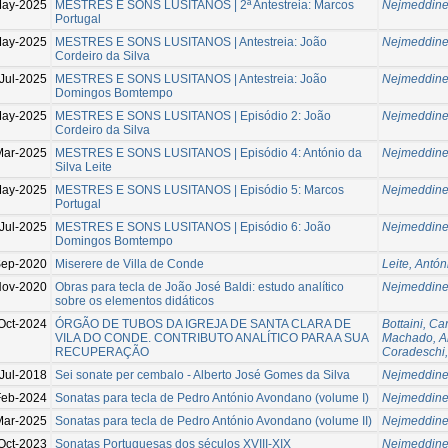
May-2025
MESTRES E SONS LUSITANOS | 2ª Antestreia: Marcos
Nejmeddine
Portugal
May-2025
MESTRES E SONS LUSITANOS | Antestreia: João
Nejmeddine
Cordeiro da Silva
Jul-2025
MESTRES E SONS LUSITANOS | Antestreia: João
Nejmeddine
Domingos Bomtempo
May-2025
MESTRES E SONS LUSITANOS | Episódio 2: João
Nejmeddine
Cordeiro da Silva
Mar-2025
MESTRES E SONS LUSITANOS | Episódio 4: António da
Nejmeddine
Silva Leite
May-2025
MESTRES E SONS LUSITANOS | Episódio 5: Marcos
Nejmeddine
Portugal
Jul-2025
MESTRES E SONS LUSITANOS | Episódio 6: João
Nejmeddine
Domingos Bomtempo
ep-2020
Miserere de Villa de Conde
Leite, Antón
Nov-2020
Obras para tecla de João José Baldi: estudo analítico
Nejmeddine
sobre os elementos didáticos
Oct-2024
ÓRGÃO DE TUBOS DA IGREJA DE SANTA CLARA DE
Bottaini, Ca
VILA DO CONDE. CONTRIBUTO ANALÍTICO PARA A SUA
Machado, A
RECUPERAÇÃO
Coradeschi,
Jul-2018
Sei sonate per cembalo - Alberto José Gomes da Silva
Nejmeddine
Feb-2024
Sonatas para tecla de Pedro António Avondano (volume I)
Nejmeddine
Mar-2025
Sonatas para tecla de Pedro António Avondano (volume II)
Nejmeddine
Oct-2023
Sonatas Portuguesas dos séculos XVIII-XIX
Nejmeddine