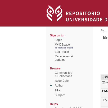
/
Sign on to:
Br
Login
My DSpace
authorized users
Edit Profile
Receive email
updates
Browse
Communities
& Collections
Iss
Issue Date
26-
Author
Title
19-
Subject
17-
Helps