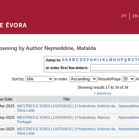
PT
EN
owsing by Author Nejmeddine, Mafalda
0-9
A
B
C
D
E
F
G
H
I
J
K
L
M
N
O
P
Q
R
S
T
Jump to:
or enter first few letters:
Sort by:
In order:
Results/Page
Au
Showing results 17 to 34 of 34
< previous
ue Date
Title
Mar-2025
MESTRES E SONS LUSITANOS | 1ª Antestreia: António da
Nejmeddine
Silva Leite
May-2025
MESTRES E SONS LUSITANOS | 1ª Antestreia: Marcos
Nejmeddine
Portugal
Jun-2025
MESTRES E SONS LUSITANOS | 2ª Antestreia: António da
Nejmeddine
Silva Leite