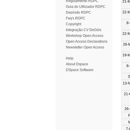
Regulamento RDPC
21-
Guia do Utilizador RDPC
22-
Depósito RDPC
Faq's RDPC
8-
Copyright
Integração CV DeGóis
22-
Workshop Open Access
Open Access Declarations
26-
Newsletter Open Access
19-
Help
About Dspace
8-
DSpace Software
S
13-
21-
26-
7-