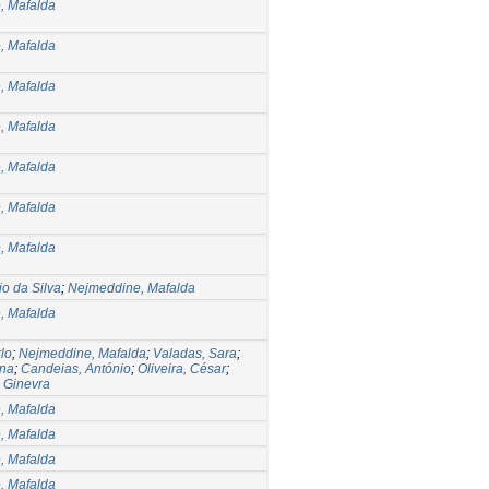
, Mafalda
, Mafalda
, Mafalda
, Mafalda
, Mafalda
, Mafalda
, Mafalda
io da Silva
;
Nejmeddine, Mafalda
, Mafalda
rlo
;
Nejmeddine, Mafalda
;
Valadas, Sara
;
na
;
Candeias, António
;
Oliveira, César
;
 Ginevra
, Mafalda
, Mafalda
, Mafalda
, Mafalda