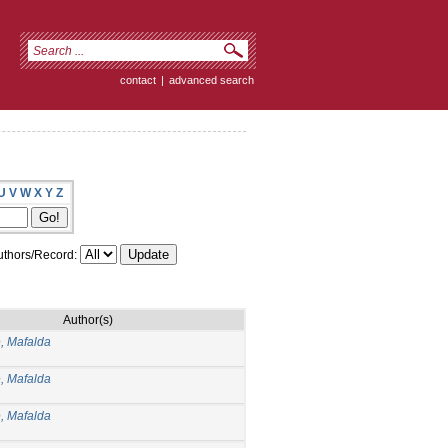
contact
|
advanced search
U
V
W
X
Y
Z
thors/Record:
Author(s)
, Mafalda
, Mafalda
, Mafalda