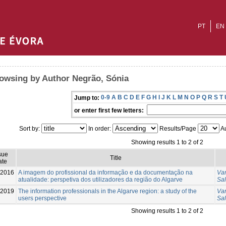
PT
EN
owsing by Author Negrão, Sónia
0-9
A
B
C
D
E
F
G
H
I
J
K
L
M
N
O
P
Q
R
S
T
Jump to:
or enter first few letters:
Sort by:
In order:
Results/Page
Au
Showing results 1 to 2 of 2
sue
Title
ate
-2016
A imagem do profissional da informação e da documentação na
Var
atualidade: perspetiva dos utilizadores da região do Algarve
Sa
-2019
The information professionals in the Algarve region: a study of the
Var
users perspective
Sa
Showing results 1 to 2 of 2