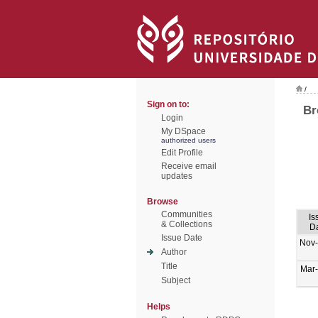
/
Sign on to:
Br
Login
My DSpace
authorized users
Edit Profile
Receive email
updates
Browse
Communities
Is
& Collections
D
Issue Date
Nov
Author
Title
Mar
Subject
Helps