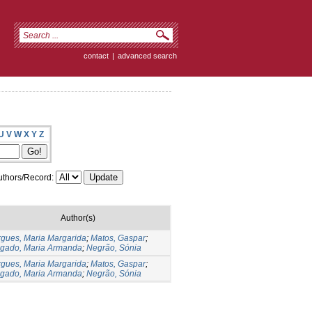
contact
|
advanced search
U
V
W
X
Y
Z
thors/Record:
Author(s)
gues, Maria Margarida
;
Matos, Gaspar
;
lgado, Maria Armanda
;
Negrão, Sónia
gues, Maria Margarida
;
Matos, Gaspar
;
lgado, Maria Armanda
;
Negrão, Sónia