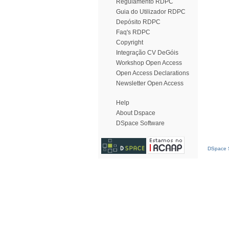
Regulamento RDPC
Guia do Utilizador RDPC
Depósito RDPC
Faq's RDPC
Copyright
Integração CV DeGóis
Workshop Open Access
Open Access Declarations
Newsletter Open Access
Help
About Dspace
DSpace Software
DSpace S