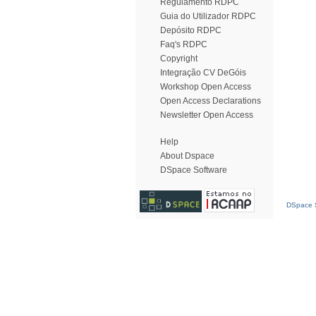
Regulamento RDPC
Guia do Utilizador RDPC
Depósito RDPC
Faq's RDPC
Copyright
Integração CV DeGóis
Workshop Open Access
Open Access Declarations
Newsletter Open Access
Help
About Dspace
DSpace Software
DSpace S