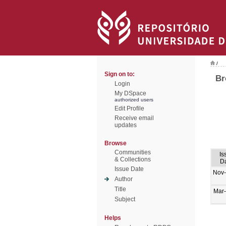
/
Sign on to:
Br
Login
My DSpace
authorized users
Edit Profile
Receive email
updates
Browse
Communities
Is
& Collections
D
Issue Date
Nov
Author
Title
Mar
Subject
Helps