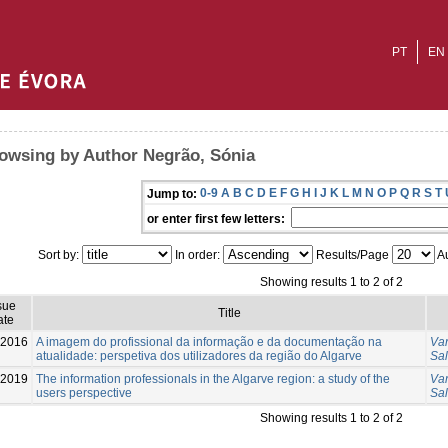
PT
EN
owsing by Author Negrão, Sónia
0-9
A
B
C
D
E
F
G
H
I
J
K
L
M
N
O
P
Q
R
S
T
Jump to:
or enter first few letters:
Sort by:
In order:
Results/Page
Au
Showing results 1 to 2 of 2
sue
Title
ate
-2016
A imagem do profissional da informação e da documentação na
Var
atualidade: perspetiva dos utilizadores da região do Algarve
Sa
-2019
The information professionals in the Algarve region: a study of the
Var
users perspective
Sa
Showing results 1 to 2 of 2