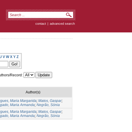
contact
|
advanced search
U
V
W
X
Y
Z
thors/Record:
Author(s)
gues, Maria Margarida
;
Matos, Gaspar
;
lgado, Maria Armanda
;
Negrão, Sónia
gues, Maria Margarida
;
Matos, Gaspar
;
lgado, Maria Armanda
;
Negrão, Sónia