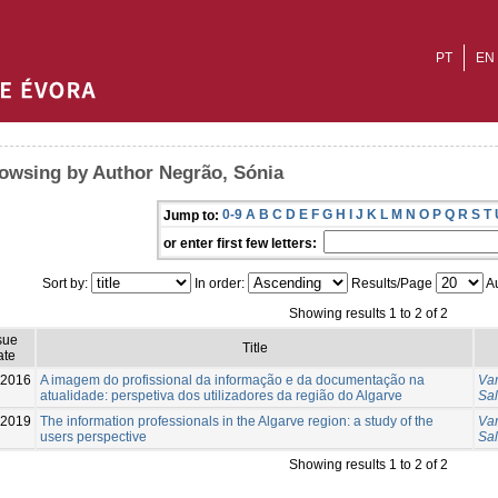
PT
EN
owsing by Author Negrão, Sónia
0-9
A
B
C
D
E
F
G
H
I
J
K
L
M
N
O
P
Q
R
S
T
Jump to:
or enter first few letters:
Sort by:
In order:
Results/Page
Au
Showing results 1 to 2 of 2
sue
Title
ate
-2016
A imagem do profissional da informação e da documentação na
Var
atualidade: perspetiva dos utilizadores da região do Algarve
Sa
-2019
The information professionals in the Algarve region: a study of the
Var
users perspective
Sa
Showing results 1 to 2 of 2