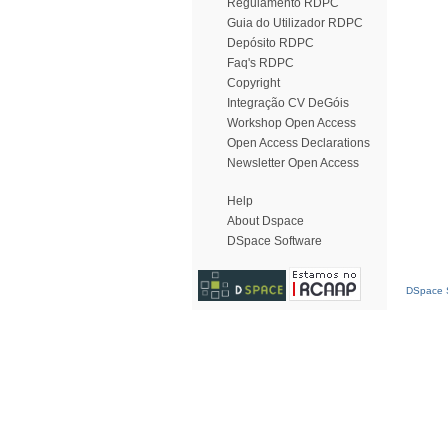
Regulamento RDPC
Guia do Utilizador RDPC
Depósito RDPC
Faq's RDPC
Copyright
Integração CV DeGóis
Workshop Open Access
Open Access Declarations
Newsletter Open Access
Help
About Dspace
DSpace Software
DSpace S