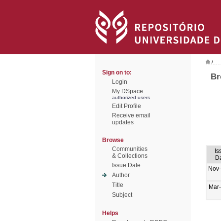
/
Sign on to:
Br
Login
My DSpace
authorized users
Edit Profile
Receive email
updates
Browse
Communities
Is
& Collections
D
Issue Date
Nov
Author
Title
Mar
Subject
Helps