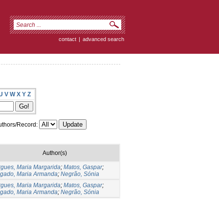
contact
|
advanced search
U
V
W
X
Y
Z
thors/Record:
Author(s)
gues, Maria Margarida
;
Matos, Gaspar
;
lgado, Maria Armanda
;
Negrão, Sónia
gues, Maria Margarida
;
Matos, Gaspar
;
lgado, Maria Armanda
;
Negrão, Sónia