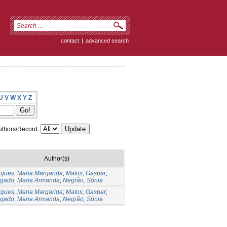
contact
|
advanced search
U
V
W
X
Y
Z
thors/Record:
Author(s)
gues, Maria Margarida
;
Matos, Gaspar
;
lgado, Maria Armanda
;
Negrão, Sónia
gues, Maria Margarida
;
Matos, Gaspar
;
lgado, Maria Armanda
;
Negrão, Sónia