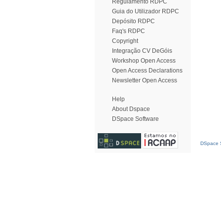
Regulamento RDPC
Guia do Utilizador RDPC
Depósito RDPC
Faq's RDPC
Copyright
Integração CV DeGóis
Workshop Open Access
Open Access Declarations
Newsletter Open Access
Help
About Dspace
DSpace Software
DSpace S