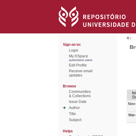
/
Sign on to:
Br
Login
My DSpace
authorized users
Edit Profile
Receive email
updates
Browse
Communities
Is
& Collections
D
Issue Date
Nov
Author
Title
Mar
Subject
Helps