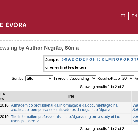
PT
EN
owsing by Author Negrão, Sónia
0-9
A
B
C
D
E
F
G
H
I
J
K
L
M
N
O
P
Q
R
S
T
Jump to:
or enter first few letters:
Sort by:
In order:
Results/Page
Au
Showing results 1 to 2 of 2
sue
Title
ate
-2016
A imagem do profissional da informação e da documentação na
Var
atualidade: perspetiva dos utilizadores da região do Algarve
Sa
-2019
The information professionals in the Algarve region: a study of the
Var
users perspective
Sa
Showing results 1 to 2 of 2