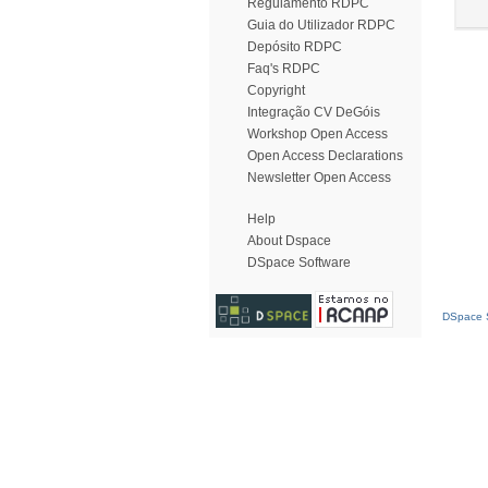
Regulamento RDPC
Guia do Utilizador RDPC
Depósito RDPC
Faq's RDPC
Copyright
Integração CV DeGóis
Workshop Open Access
Open Access Declarations
Newsletter Open Access
Help
About Dspace
DSpace Software
DSpace S