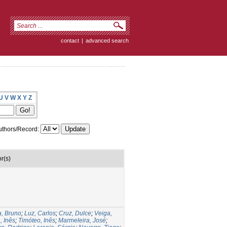
contact
|
advanced search
U
V
W
X
Y
Z
thors/Record:
r(s)
a, Bruno
;
Luz, Carlos
;
Cruz, Dulce
;
Veiga,
, Inês
;
Timóteo, Inês
;
Marmeleira, José
;