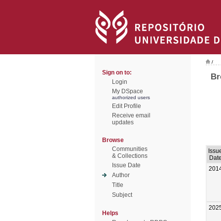
/
Sign on to:
Br
Login
My DSpace
authorized users
Edit Profile
Receive email
updates
Browse
Communities
Issu
& Collections
Dat
Issue Date
201
Author
Title
Subject
202
Helps