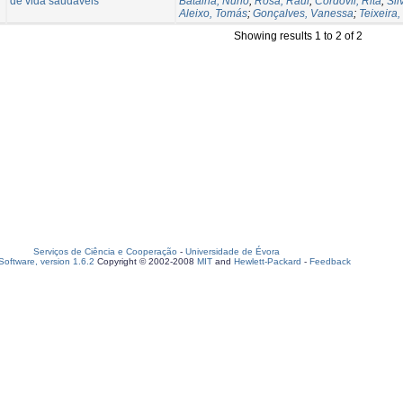
de vida saudáveis
Batalha, Nuno
;
Rosa, Raul
;
Cordovil, Rita
;
Sil
Aleixo, Tomás
;
Gonçalves, Vanessa
;
Teixeira
Showing results 1 to 2 of 2
Serviços de Ciência e Cooperação
-
Universidade de Évora
oftware, version 1.6.2
Copyright © 2002-2008
MIT
and
Hewlett-Packard
-
Feedback