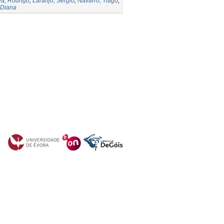
va, Rodrigo
;
Laranjo, Sérgio
;
Navarro, Tiago
;
, Diana