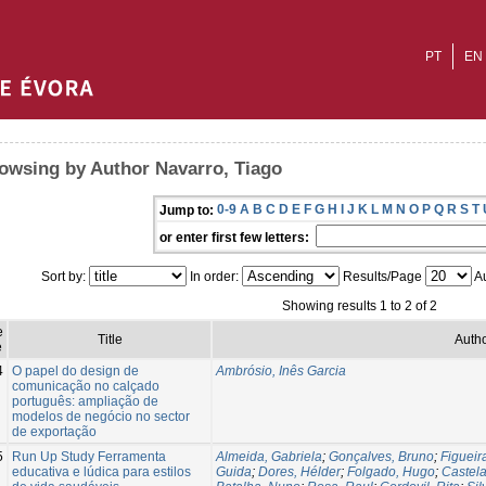
PT
EN
owsing by Author Navarro, Tiago
0-9
A
B
C
D
E
F
G
H
I
J
K
L
M
N
O
P
Q
R
S
T
Jump to:
or enter first few letters:
Sort by:
In order:
Results/Page
Au
Showing results 1 to 2 of 2
e
Title
Autho
e
4
O papel do design de
Ambrósio, Inês Garcia
comunicação no calçado
português: ampliação de
modelos de negócio no sector
de exportação
5
Run Up Study Ferramenta
Almeida, Gabriela
;
Gonçalves, Bruno
;
Figueir
educativa e lúdica para estilos
Guida
;
Dores, Hélder
;
Folgado, Hugo
;
Castela