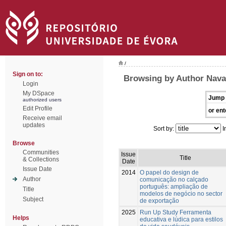
/
Sign on to:
Browsing by Author Nava
Login
My DSpace
Jump 
authorized users
Edit Profile
or ent
Receive email
updates
Sort by:
I
Browse
Communities
Issue
Title
& Collections
Date
Issue Date
2014
O papel do design de
Author
comunicação no calçado
português: ampliação de
Title
modelos de negócio no sector
Subject
de exportação
2025
Run Up Study Ferramenta
Helps
educativa e lúdica para estilos