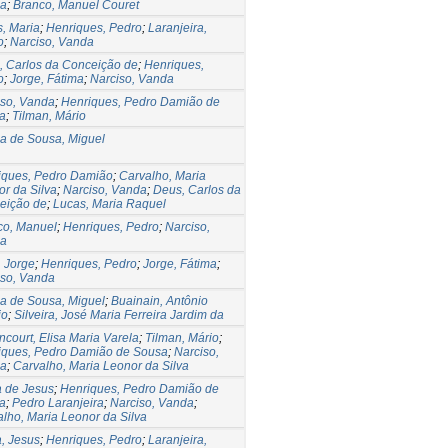
a
;
Branco, Manuel Couret
, Maria
;
Henriques, Pedro
;
Laranjeira,
o
;
Narciso, Vanda
, Carlos da Conceição de
;
Henriques,
o
;
Jorge, Fátima
;
Narciso, Vanda
iso, Vanda
;
Henriques, Pedro Damião de
a
;
Tilman, Mário
a de Sousa, Miguel
iques, Pedro Damião
;
Carvalho, Maria
r da Silva
;
Narciso, Vanda
;
Deus, Carlos da
eição de
;
Lucas, Maria Raquel
co, Manuel
;
Henriques, Pedro
;
Narciso,
a
, Jorge
;
Henriques, Pedro
;
Jorge, Fátima
;
iso, Vanda
a de Sousa, Miguel
;
Buainain, Antônio
io
;
Silveira, José Maria Ferreira Jardim da
ncourt, Elisa Maria Varela
;
Tilman, Mário
;
iques, Pedro Damião de Sousa
;
Narciso,
a
;
Carvalho, Maria Leonor da Silva
a de Jesus
;
Henriques, Pedro Damião de
a
;
Pedro Laranjeira
;
Narciso, Vanda
;
lho, Maria Leonor da Silva
, Jesus
;
Henriques, Pedro
;
Laranjeira,