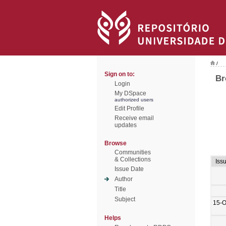
/
Sign on to:
Br
Login
My DSpace
authorized users
Edit Profile
Receive email
updates
Browse
Communities
& Collections
Iss
Issue Date
Author
Title
Subject
15-O
Helps