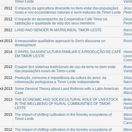
Timor-Leste
Vand
2012
O impacto da agricultura itinerante no bem-estar das populações
Jesus
rurais e nos ecossistemas naturais e semi-naturais de Timor-Leste
Pedr
2012
O impacto do desempenho da Cooperativa Café Timor na
Deus
satisfação e qualidade de vida dos seus membros
Pedr
2012
LAND AND GENDER IN MATRILINEAL TIMOR-LESTE
Narc
Sous
ct-2013
A measurable qualitative approach to Sen's discourse on
Roch
development
2014
O PAPEL DA AGRICULTURA FAMILIAR E A PRODUÇÃO DE CAFÉ
Henr
EM TIMOR-LESTE
Leono
Conc
2012
O papel dos sistemas tradicionais de uso da terra no bem-estar
Bran
das populações rurais de Timor-Leste
Vand
2012
Produção, consumo e importância da cultura do arroz: da
Silva
colonização portuguesa a Timor-Leste independente
Narc
ct-2013
Some General Theory about Land Reforms with a Latin American
Roch
Case
Márc
2013
THE ECONOMIC AND SOCIOCULTURAL ROLE OF LIVESTOCK
Bette
IN THE WELLBEING OF RURAL COMMUNITIES OF TIMOR-
Henr
LESTE
Vand
2015
The impact of shifting cultivation in the forestry ecosystems of
Mari
Timor-Leste
Sous
Carva
2012
The impact of shifting cultivation in the forestry ecosystems of
Maria