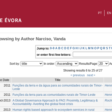
PT
EN
owsing by Author Narciso, Vanda
0-9
A
B
C
D
E
F
G
H
I
J
K
L
M
N
O
P
Q
R
S
T
Jump to:
or enter first few letters:
Sort by:
In order:
Results/Page
Au
Showing results 6 to 25 of 27
< previous
next >
ue Date
Title
2011
Funções da terra e da água para as comunidades rurais de Timor-
Henr
Leste
2011
Funções da terra para as comunidades rurais de Timor-Leste
Henr
ct-2013
A Global Governance Approach to FAO: Proximity, Legitimacy &
Roch
Accountability- Averting the global food crisis
2013
Human rights based approach to ecosystem services in rural
Henr