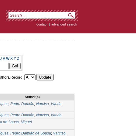
contact
|
advanced search
U
V
W
X
Y
Z
thors/Record:
Author(s)
iques, Pedro Damião
;
Narciso, Vanda
iques, Pedro Damião
;
Narciso, Vanda
a de Sousa, Miguel
iques, Pedro Damião de Sousa
;
Narciso,