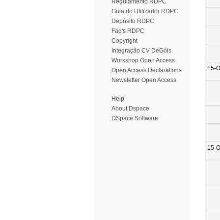
Regulamento RDPC
Guia do Utilizador RDPC
Depósito RDPC
Faq's RDPC
Copyright
Integração CV DeGóis
Workshop Open Access
15-O
Open Access Declarations
Newsletter Open Access
Help
About Dspace
DSpace Software
15-O