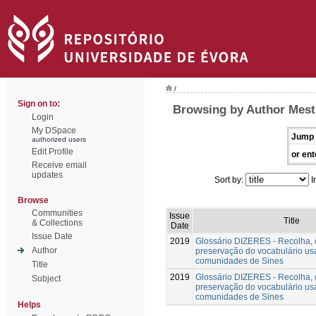
/
Sign on to:
Browsing by Author Mest
Login
My DSpace
Jump 
authorized users
Edit Profile
or ent
Receive email
updates
Sort by:
I
Browse
Communities
Issue
Title
& Collections
Date
Issue Date
2019
Glossário DIZERES - Recolha,
Author
preservação do vocabulário us
comunidades de Sines
Title
2019
Glossário DIZERES - Recolha,
Subject
preservação do vocabulário us
comunidades de Sines
Helps