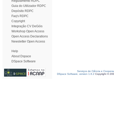
Regulamento RDPC
Guia do Utilizador RDPC
Depósito RDPC
Faq's RDPC
Copyright
Integração CV DeGóis
Workshop Open Access
Open Access Declarations
Newsletter Open Access
Help
About Dspace
DSpace Software
Serviços de Ciência e Coopera
DSpace Software, version 1.6.2
Copyright © 20