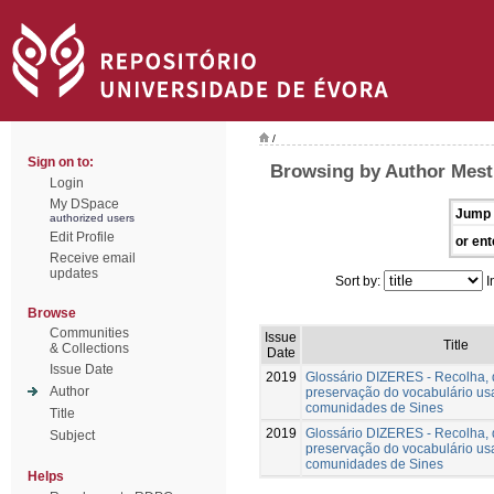
/
Sign on to:
Browsing by Author Mest
Login
My DSpace
Jump 
authorized users
Edit Profile
or ent
Receive email
updates
Sort by:
I
Browse
Communities
Issue
Title
& Collections
Date
Issue Date
2019
Glossário DIZERES - Recolha,
Author
preservação do vocabulário us
comunidades de Sines
Title
2019
Glossário DIZERES - Recolha,
Subject
preservação do vocabulário us
comunidades de Sines
Helps