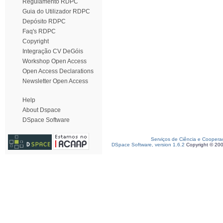
Regulamento RDPC
Guia do Utilizador RDPC
Depósito RDPC
Faq's RDPC
Copyright
Integração CV DeGóis
Workshop Open Access
Open Access Declarations
Newsletter Open Access
Help
About Dspace
DSpace Software
Serviços de Ciência e Coopera
DSpace Software, version 1.6.2
Copyright © 20