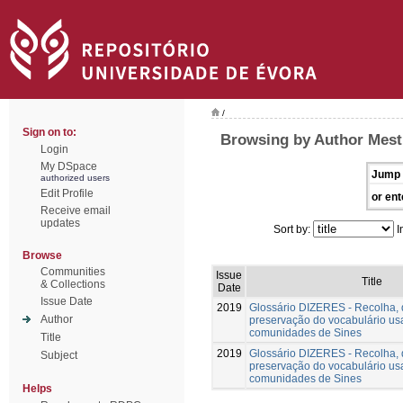
/
Sign on to:
Browsing by Author Mest
Login
My DSpace
Jump 
authorized users
Edit Profile
or ent
Receive email
updates
Sort by:
I
Browse
Communities
Issue
Title
& Collections
Date
Issue Date
2019
Glossário DIZERES - Recolha,
Author
preservação do vocabulário us
comunidades de Sines
Title
2019
Glossário DIZERES - Recolha,
Subject
preservação do vocabulário us
comunidades de Sines
Helps