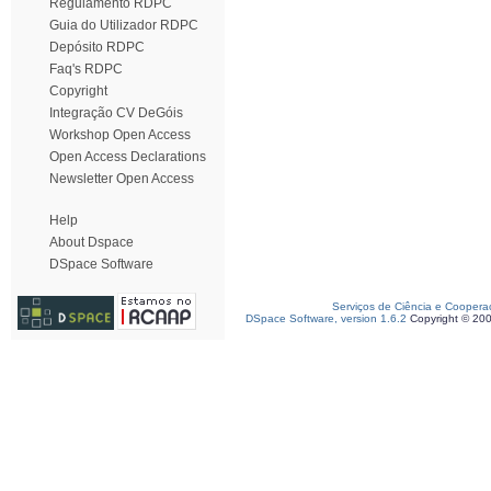
Regulamento RDPC
Guia do Utilizador RDPC
Depósito RDPC
Faq's RDPC
Copyright
Integração CV DeGóis
Workshop Open Access
Open Access Declarations
Newsletter Open Access
Help
About Dspace
DSpace Software
Serviços de Ciência e Coopera
DSpace Software, version 1.6.2
Copyright © 20