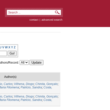
contact
|
advanced search
U
V
W
X
Y
Z
thors/Record:
Author(s)
o, Carlos
;
Vilhena, Diogo
;
Chinita, Gonçalo
;
Maria Filomena
;
Patrício, Sandra
;
Costa,
o, Carlos
;
Vilhena, Diogo
;
Chinita, Gonçalo
;
Maria Filomena
;
Patrício, Sandra
;
Costa,