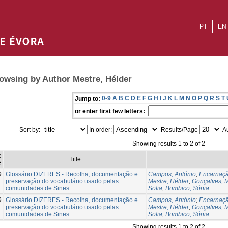
PT
EN
owsing by Author Mestre, Hélder
0-9
A
B
C
D
E
F
G
H
I
J
K
L
M
N
O
P
Q
R
S
T
Jump to:
or enter first few letters:
Sort by:
In order:
Results/Page
Au
Showing results 1 to 2 of 2
e
Title
e
9
Glossário DIZERES - Recolha, documentação e
Campos, António
;
Encarnaçã
preservação do vocabulário usado pelas
Mestre, Hélder
;
Gonçalves, 
comunidades de Sines
Sofia
;
Bombico, Sónia
9
Glossário DIZERES - Recolha, documentação e
Campos, António
;
Encarnaçã
preservação do vocabulário usado pelas
Mestre, Hélder
;
Gonçalves, 
comunidades de Sines
Sofia
;
Bombico, Sónia
Showing results 1 to 2 of 2