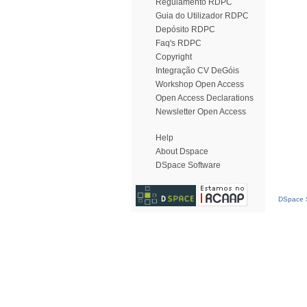
Regulamento RDPC
Guia do Utilizador RDPC
Depósito RDPC
Faq's RDPC
Copyright
Integração CV DeGóis
Workshop Open Access
Open Access Declarations
Newsletter Open Access
Help
About Dspace
DSpace Software
DSpace S