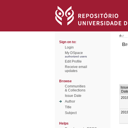
/
Sign on to:
Br
Login
My DSpace
authorized users
Edit Profile
Receive email
updates
Browse
Communities
Issu
& Collections
Dat
Issue Date
201
Author
Title
201
Subject
Helps