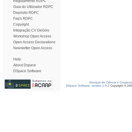
Regulamento RDPC
Guia do Utilizador RDPC
Depósito RDPC
Faq's RDPC
Copyright
Integração CV DeGóis
Workshop Open Access
Open Access Declarations
Newsletter Open Access
Help
About Dspace
DSpace Software
Serviços de Ciência e Coopera
DSpace Software, version 1.6.2
Copyright © 20