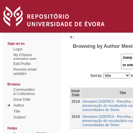
/
Sign on to:
Browsing by Author Mest
Login
My DSpace
Jump 
authorized users
Edit Profile
or ent
Receive email
updates
Sort by:
I
Browse
Communities
Issue
Title
& Collections
Date
Issue Date
2019
Glossário DIZERES - Recolha,
Author
preservação do vocabulário us
comunidades de Sines
Title
2019
Glossário DIZERES - Recolha,
Subject
preservação do vocabulário us
comunidades de Sines
Helps