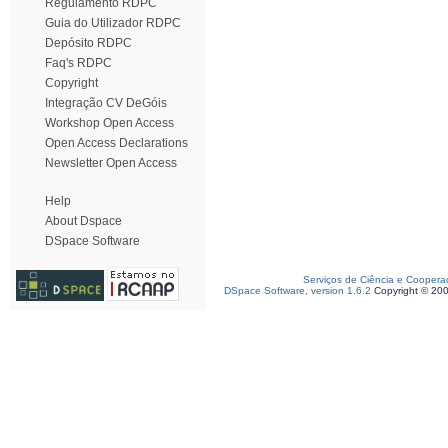
Regulamento RDPC
Guia do Utilizador RDPC
Depósito RDPC
Faq's RDPC
Copyright
Integração CV DeGóis
Workshop Open Access
Open Access Declarations
Newsletter Open Access
Help
About Dspace
DSpace Software
Serviços de Ciência e Coopera
DSpace Software, version 1.6.2
Copyright © 20