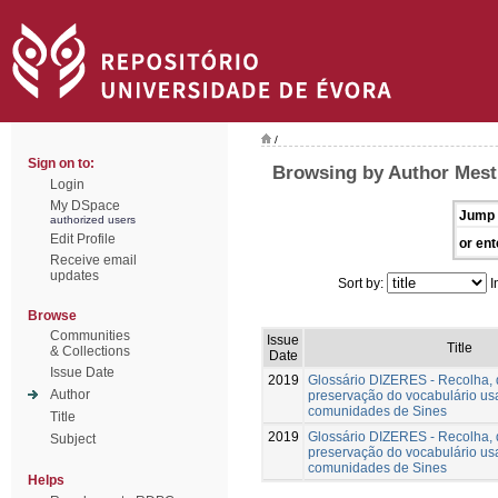
/
Sign on to:
Browsing by Author Mest
Login
My DSpace
Jump 
authorized users
Edit Profile
or ent
Receive email
updates
Sort by:
I
Browse
Communities
Issue
Title
& Collections
Date
Issue Date
2019
Glossário DIZERES - Recolha,
Author
preservação do vocabulário us
comunidades de Sines
Title
2019
Glossário DIZERES - Recolha,
Subject
preservação do vocabulário us
comunidades de Sines
Helps