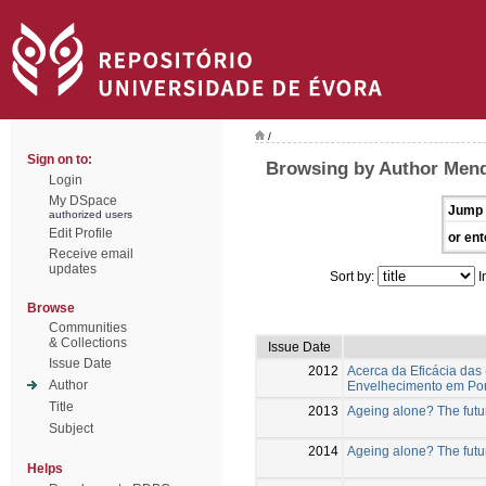
/
Sign on to:
Browsing by Author Mend
Login
My DSpace
Jump 
authorized users
Edit Profile
or ent
Receive email
updates
Sort by:
I
Browse
Communities
& Collections
Issue Date
Issue Date
2012
Acerca da Eficácia das
Author
Envelhecimento em Por
Title
2013
Ageing alone? The futu
Subject
2014
Ageing alone? The futu
Helps