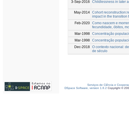
3-Sep-2016
Childlessness in later
May-2014
Cohort reconstruction:re
impact in the transitio
Feb-2020
Como nascem e morrem 
fecundidade, óbitos, m
Mar-1998
Concentração populaci
Mar-1998
Concentração populacio
Dec-2018
O contexto nacional: d
de século
Serviços de Ciência e Coopera
DSpace Software, version 1.6.2
Copyright © 20