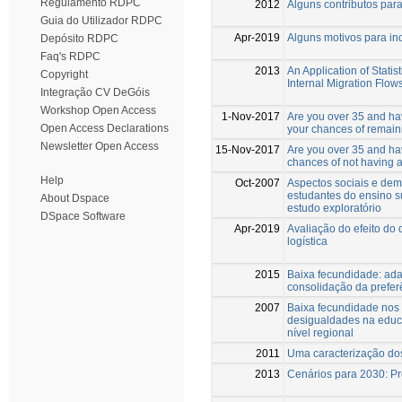
Regulamento RDPC
2012
Alguns contributos par
Guia do Utilizador RDPC
Apr-2019
Alguns motivos para ind
Depósito RDPC
Faq's RDPC
2013
An Application of Statis
Copyright
Internal Migration Flo
Integração CV DeGóis
Workshop Open Access
1-Nov-2017
Are you over 35 and hav
Open Access Declarations
your chances of remaini
Newsletter Open Access
15-Nov-2017
Are you over 35 and hav
chances of not having a
Help
Oct-2007
Aspectos sociais e demo
estudantes do ensino su
About Dspace
estudo exploratório
DSpace Software
Apr-2019
Avaliação do efeito d
logística
2015
Baixa fecundidade: ada
consolidação da prefer
2007
Baixa fecundidade nos 
desigualdades na educa
nível regional
2011
Uma caracterização dos 
2013
Cenários para 2030: Pr