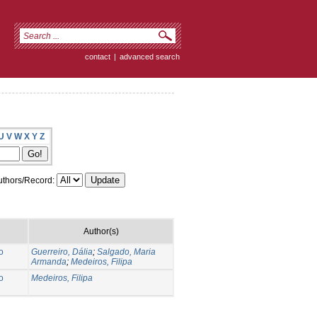
contact
|
advanced search
U
V
W
X
Y
Z
thors/Record:
Author(s)
o
Guerreiro, Dália
;
Salgado, Maria
Armanda
;
Medeiros, Filipa
o
Medeiros, Filipa