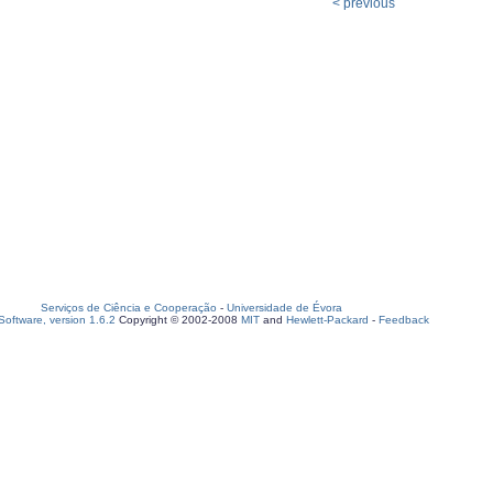
< previous
Serviços de Ciência e Cooperação
-
Universidade de Évora
oftware, version 1.6.2
Copyright © 2002-2008
MIT
and
Hewlett-Packard
-
Feedback