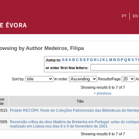
PT
EN
owsing by Author Medeiros, Filipa
0-9
A
B
C
D
E
F
G
H
I
J
K
L
M
N
O
P
Q
R
S
T
Jump to:
or enter first few letters:
Sort by:
In order:
Results/Page
Au
Showing results 6 to 7 of 7
< previous
sue
Title
te
2015
Projeto RECOPA: Rede de Coleções Patrimoniais das Bibliotecas do Alentej
2005
Recensão crítica da obra Matéria da Bretanha em Portugal: actas do colóqui
realizado em Lisboa nos dias 8 e 9 de Novembro de 2001
Showing results 6 to 7 of 7