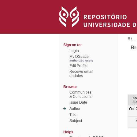
/
Sign on to:
Br
Login
My DSpace
authorized users
Edit Profile
Receive email
updates
Browse
Communities
& Collections
Is
Da
Issue Date
Author
Oct-
Title
Subject
Helps