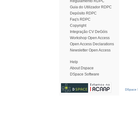
Regulamento RDPC
Guia do Utilizador RDPC
Depósito RDPC
Faq's RDPC
Copyright
Integração CV DeGóis
Workshop Open Access
Open Access Declarations
Newsletter Open Access
Help
About Dspace
DSpace Software
DSpace S