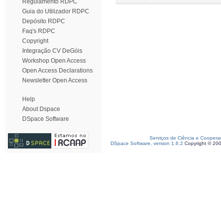
Regulamento RDPC
Guia do Utilizador RDPC
Depósito RDPC
Faq's RDPC
Copyright
Integração CV DeGóis
Workshop Open Access
Open Access Declarations
Newsletter Open Access
Help
About Dspace
DSpace Software
Serviços de Ciência e Coopera
DSpace Software, version 1.6.2
Copyright © 20