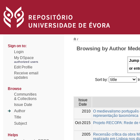
/
Sign on to:
Browsing by Author Medei
Login
My DSpace
Jump 
authorized users
Edit Profile
or ent
Receive email
updates
Sort by:
I
Browse
Communities
& Collections
Issue
Date
Issue Date
Author
2010
O medievalismo português 
representação taxonómica
Title
Oct-2015
Projeto RECOPA: Rede de Co
Subject
2005
Recensão crítica da obra M
Helps
realizado em Lisboa nos d