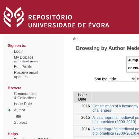
/
Sign on to:
Browsing by Author Medei
Login
My DSpace
Jump 
authorized users
Edit Profile
or ent
Receive email
updates
Sort by:
I
Browse
Communities
Issue
& Collections
Date
Issue Date
2016
Construction of a taxonomy
Author
challenges
Title
2015
A historiografia medieval p
bibliométrica (2000-2010)
Subject
2014
A historiografia medieval p
bibliométrica (2000-2010) 
Helps