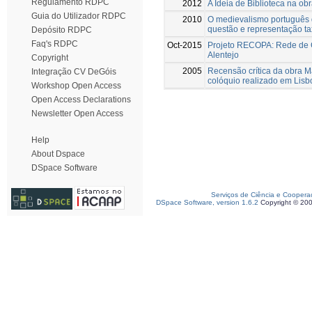
Regulamento RDPC
2012
A Ideia de Biblioteca na o
Guia do Utilizador RDPC
2010
O medievalismo português 
questão e representação t
Depósito RDPC
Faq's RDPC
Oct-2015
Projeto RECOPA: Rede de C
Alentejo
Copyright
2005
Recensão crítica da obra M
Integração CV DeGóis
colóquio realizado em Lis
Workshop Open Access
Open Access Declarations
Newsletter Open Access
Help
About Dspace
DSpace Software
Serviços de Ciência e Coopera
DSpace Software, version 1.6.2
Copyright © 20