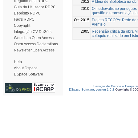
Regulamento RDPC
2012
A Ideia de Biblioteca na o
Guia do Utilizador RDPC
2010
O medievalismo português 
questão e representação t
Depósito RDPC
Faq's RDPC
Oct-2015
Projeto RECOPA: Rede de C
Alentejo
Copyright
2005
Recensão crítica da obra M
Integração CV DeGóis
colóquio realizado em Lis
Workshop Open Access
Open Access Declarations
Newsletter Open Access
Help
About Dspace
DSpace Software
Serviços de Ciência e Coopera
DSpace Software, version 1.6.2
Copyright © 20