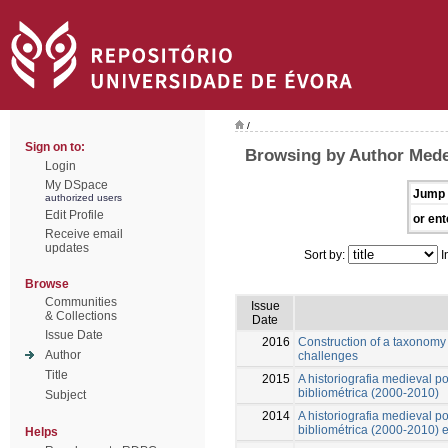
/
Sign on to:
Browsing by Author Medei
Login
My DSpace
Jump 
authorized users
Edit Profile
or ent
Receive email
updates
Sort by:
I
Browse
Communities
Issue
& Collections
Date
Issue Date
2016
Construction of a taxonomy
Author
challenges
Title
2015
A historiografia medieval p
bibliométrica (2000-2010)
Subject
2014
A historiografia medieval p
bibliométrica (2000-2010) 
Helps