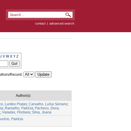
contact
|
advanced search
U
V
W
X
Y
Z
thors/Record:
Author(s)
co, Lurdes Pratas
;
Carvalho, Luísa Serrano
;
ia
;
Ramalho, Patrícia
;
Pacheco, Dora
;
a
;
Valadas, Florbela
;
Silva, Joana
urício, Patrícia