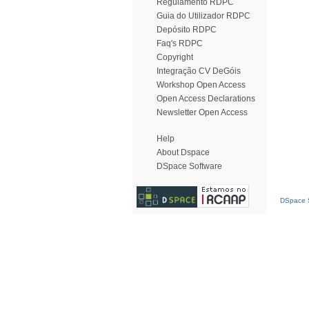
Regulamento RDPC
Guia do Utilizador RDPC
Depósito RDPC
Faq's RDPC
Copyright
Integração CV DeGóis
Workshop Open Access
Open Access Declarations
Newsletter Open Access
Help
About Dspace
DSpace Software
DSpace S