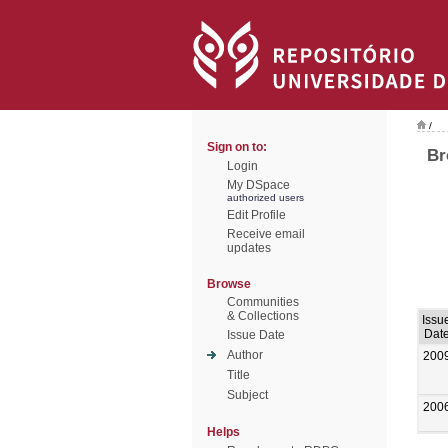
/
Sign on to:
Br
Login
My DSpace
authorized users
Edit Profile
Receive email
updates
Browse
Communities
& Collections
Issu
Dat
Issue Date
Author
200
Title
Subject
200
Helps