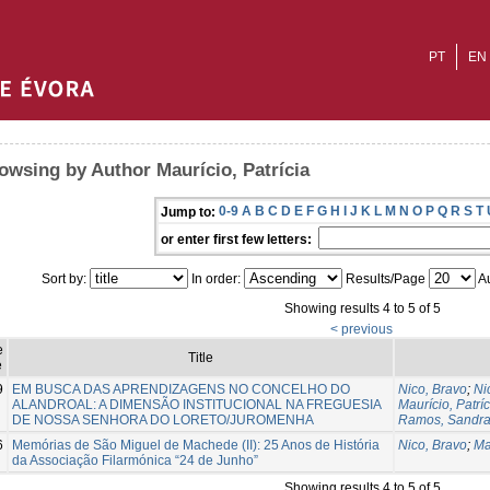
PT
EN
owsing by Author Maurício, Patrícia
0-9
A
B
C
D
E
F
G
H
I
J
K
L
M
N
O
P
Q
R
S
T
Jump to:
or enter first few letters:
Sort by:
In order:
Results/Page
Au
Showing results 4 to 5 of 5
< previous
e
Title
e
9
EM BUSCA DAS APRENDIZAGENS NO CONCELHO DO
Nico, Bravo
;
Ni
ALANDROAL: A DIMENSÃO INSTITUCIONAL NA FREGUESIA
Maurício, Patríc
DE NOSSA SENHORA DO LORETO/JUROMENHA
Ramos, Sandr
6
Memórias de São Miguel de Machede (II): 25 Anos de História
Nico, Bravo
;
Ma
da Associação Filarmónica “24 de Junho”
Showing results 4 to 5 of 5