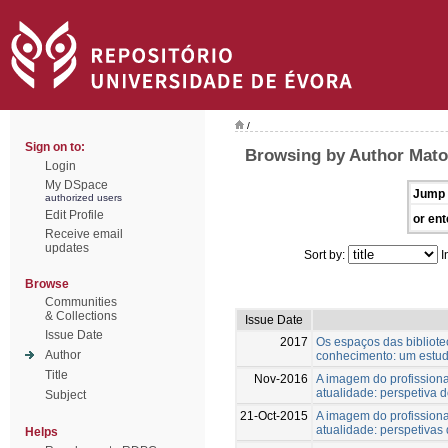
/
Sign on to:
Browsing by Author Mato
Login
My DSpace
Jump 
authorized users
Edit Profile
or ent
Receive email
updates
Sort by:
I
Browse
Communities
& Collections
Issue Date
Issue Date
2017
Os espaços das bibliot
Author
conhecimento: um estud
Title
Nov-2016
A imagem do profission
atualidade: perspetiva d
Subject
21-Oct-2015
A imagem do profission
atualidade: perspetivas 
Helps