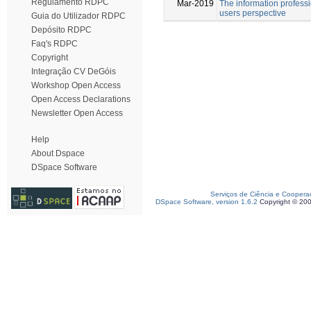
Regulamento RDPC
Mar-2019
The information professi
users perspective
Guia do Utilizador RDPC
Depósito RDPC
Faq's RDPC
Copyright
Integração CV DeGóis
Workshop Open Access
Open Access Declarations
Newsletter Open Access
Help
About Dspace
DSpace Software
Serviços de Ciência e Coopera
DSpace Software, version 1.6.2
Copyright © 20