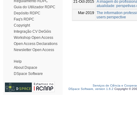
Regulamento RDPC
21-Oct-2015
A imagem do profission
atualidade: perspetivas 
Guia do Utilizador RDPC
Mar-2019
The information professi
Depósito RDPC
users perspective
Faq's RDPC
Copyright
Integração CV DeGóis
Workshop Open Access
Open Access Declarations
Newsletter Open Access
Help
About Dspace
DSpace Software
Serviços de Ciência e Coopera
DSpace Software, version 1.6.2
Copyright © 20