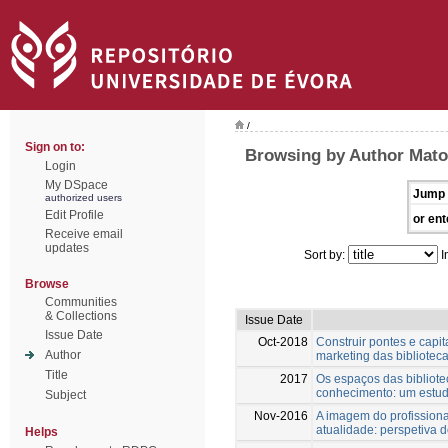
/
Sign on to:
Browsing by Author Mato
Login
My DSpace
Jump 
authorized users
Edit Profile
or ent
Receive email
updates
Sort by:
I
Browse
Communities
& Collections
Issue Date
Issue Date
Oct-2018
Construir pontes e capit
Author
marketing das bibliotec
Title
2017
Os espaços das bibliot
conhecimento: um estud
Subject
Nov-2016
A imagem do profission
atualidade: perspetiva d
Helps