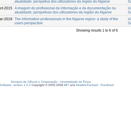
atualidade: perspetiva dos utilizadores da região do Algarve
S
ct-2015
A imagem do profissional da informação e da documentação na
V
atualidade: perspetivas dos utilizadores da região do Algarve
S
ar-2019
The information professionals in the Algarve region: a study of the
V
users perspective
S
Showing results 1 to 6 of 6
Serviços de Ciência e Cooperação
-
Universidade de Évora
oftware, version 1.6.2
Copyright © 2002-2008
MIT
and
Hewlett-Packard
-
Feedback