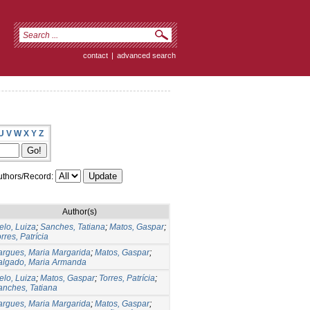
contact
|
advanced search
U
V
W
X
Y
Z
thors/Record:
Author(s)
elo, Luiza
;
Sanches, Tatiana
;
Matos, Gaspar
;
rres, Patrícia
argues, Maria Margarida
;
Matos, Gaspar
;
algado, Maria Armanda
elo, Luiza
;
Matos, Gaspar
;
Torres, Patrícia
;
anches, Tatiana
argues, Maria Margarida
;
Matos, Gaspar
;