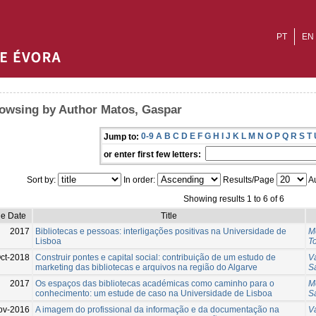
PT
EN
owsing by Author Matos, Gaspar
0-9
A
B
C
D
E
F
G
H
I
J
K
L
M
N
O
P
Q
R
S
T
Jump to:
or enter first few letters:
Sort by:
In order:
Results/Page
Au
Showing results 1 to 6 of 6
ue Date
Title
2017
Bibliotecas e pessoas: interligações positivas na Universidade de
M
Lisboa
To
ct-2018
Construir pontes e capital social: contribuição de um estudo de
V
marketing das bibliotecas e arquivos na região do Algarve
S
2017
Os espaços das bibliotecas académicas como caminho para o
M
conhecimento: um estude de caso na Universidade de Lisboa
S
ov-2016
A imagem do profissional da informação e da documentação na
V