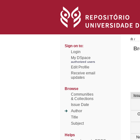
/
Sign on to:
Br
Login
My DSpace
authorized users
Edit Profile
Receive email
updates
Browse
Communities
Iss
& Collections
Issue Date
Author
O
Title
Subject
Helps
N