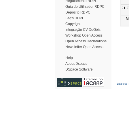
Regulamento RDPC
Guia do Utilizador RDPC
21-O
Depósito RDPC
Faq's RDPC
M
Copyright
Integração CV DeGóis
Workshop Open Access
Open Access Declarations
Newsletter Open Access
Help
About Dspace
DSpace Software
DSpace S