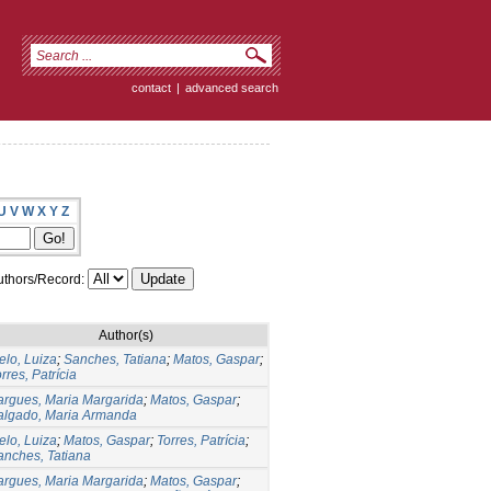
contact
|
advanced search
U
V
W
X
Y
Z
thors/Record:
Author(s)
elo, Luiza
;
Sanches, Tatiana
;
Matos, Gaspar
;
rres, Patrícia
argues, Maria Margarida
;
Matos, Gaspar
;
algado, Maria Armanda
elo, Luiza
;
Matos, Gaspar
;
Torres, Patrícia
;
anches, Tatiana
argues, Maria Margarida
;
Matos, Gaspar
;