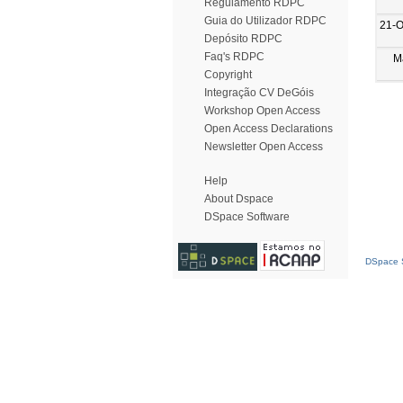
Regulamento RDPC
Guia do Utilizador RDPC
21-O
Depósito RDPC
Faq's RDPC
M
Copyright
Integração CV DeGóis
Workshop Open Access
Open Access Declarations
Newsletter Open Access
Help
About Dspace
DSpace Software
DSpace S