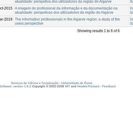
atualidade: perspetiva dos utilizadores da região do Algarve
S
ct-2015
A imagem do profissional da informação e da documentação na
V
atualidade: perspetivas dos utilizadores da região do Algarve
S
ar-2019
The information professionals in the Algarve region: a study of the
V
users perspective
S
Showing results 1 to 6 of 6
Serviços de Ciência e Cooperação
-
Universidade de Évora
oftware, version 1.6.2
Copyright © 2002-2008
MIT
and
Hewlett-Packard
-
Feedback