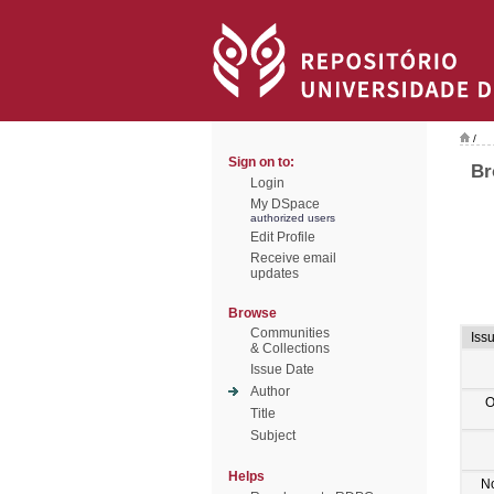
/
Sign on to:
Br
Login
My DSpace
authorized users
Edit Profile
Receive email
updates
Browse
Communities
Iss
& Collections
Issue Date
Author
O
Title
Subject
Helps
N