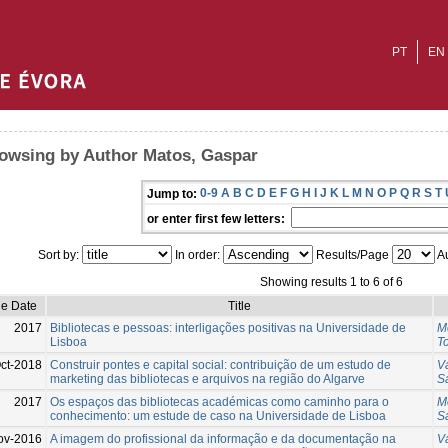
PT
EN
owsing by Author Matos, Gaspar
0-9
A
B
C
D
E
F
G
H
I
J
K
L
M
N
O
P
Q
R
S
T
Jump to:
or enter first few letters:
Sort by:
In order:
Results/Page
Au
Showing results 1 to 6 of 6
ue Date
Title
2017
Bibliotecas e pessoas: interligações positivas na Universidade de
M
Lisboa
To
ct-2018
Construir pontes e capital social: contribuição de um estudo de
V
marketing das bibliotecas e arquivos na região do Algarve
S
2017
Os espaços das bibliotecas académicas como caminho para o
M
conhecimento: um estude de caso na Universidade de Lisboa
S
ov-2016
A imagem do profissional da informação e da documentação na
V