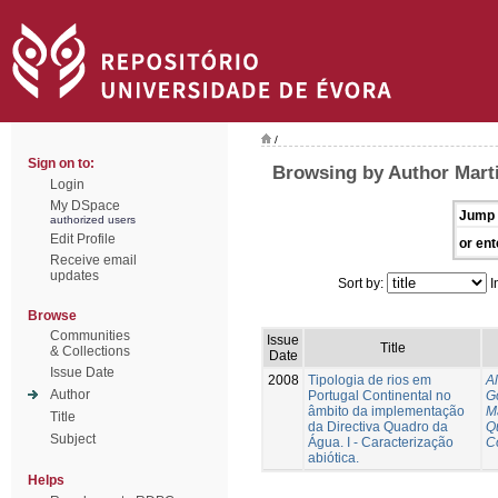
/
Sign on to:
Browsing by Author Mart
Login
My DSpace
Jump 
authorized users
Edit Profile
or ent
Receive email
updates
Sort by:
I
Browse
Communities
Issue
Title
& Collections
Date
Issue Date
2008
Tipologia de rios em
A
Author
Portugal Continental no
G
âmbito da implementação
M
Title
da Directiva Quadro da
Q
Subject
Água. I - Caracterização
C
abiótica.
Helps