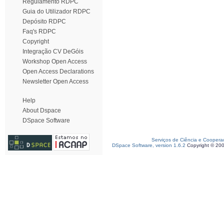
Regulamento RDPC
Guia do Utilizador RDPC
Depósito RDPC
Faq's RDPC
Copyright
Integração CV DeGóis
Workshop Open Access
Open Access Declarations
Newsletter Open Access
Help
About Dspace
DSpace Software
Serviços de Ciência e Coopera
DSpace Software, version 1.6.2
Copyright © 20