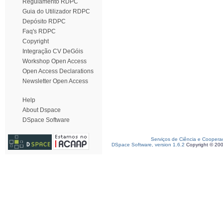
Regulamento RDPC
Guia do Utilizador RDPC
Depósito RDPC
Faq's RDPC
Copyright
Integração CV DeGóis
Workshop Open Access
Open Access Declarations
Newsletter Open Access
Help
About Dspace
DSpace Software
Serviços de Ciência e Coopera
DSpace Software, version 1.6.2
Copyright © 20