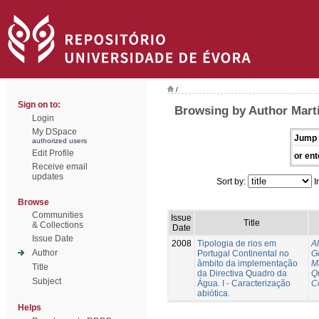
/
Sign on to:
Browsing by Author Mart
Login
My DSpace
Jump 
authorized users
Edit Profile
or ent
Receive email
updates
Sort by:
I
Browse
Communities
Issue
Title
& Collections
Date
Issue Date
2008
Tipologia de rios em
A
Author
Portugal Continental no
G
âmbito da implementação
M
Title
da Directiva Quadro da
Q
Subject
Água. I - Caracterização
C
abiótica.
Helps