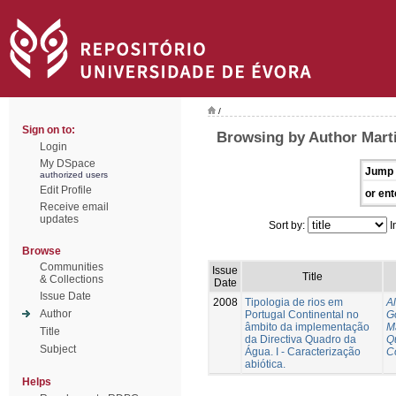
/
Sign on to:
Browsing by Author Mart
Login
My DSpace
Jump 
authorized users
Edit Profile
or ent
Receive email
updates
Sort by:
I
Browse
Communities
Issue
Title
& Collections
Date
Issue Date
2008
Tipologia de rios em
A
Author
Portugal Continental no
G
âmbito da implementação
M
Title
da Directiva Quadro da
Q
Subject
Água. I - Caracterização
C
abiótica.
Helps