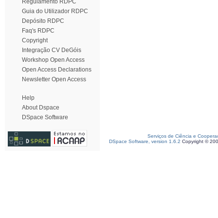
Regulamento RDPC
Guia do Utilizador RDPC
Depósito RDPC
Faq's RDPC
Copyright
Integração CV DeGóis
Workshop Open Access
Open Access Declarations
Newsletter Open Access
Help
About Dspace
DSpace Software
Serviços de Ciência e Coopera
DSpace Software, version 1.6.2
Copyright © 20