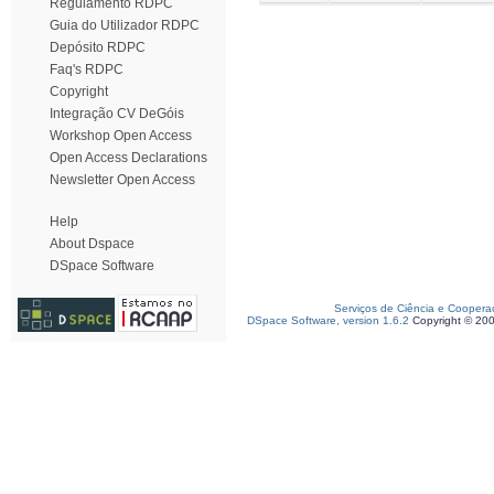
Regulamento RDPC
Guia do Utilizador RDPC
Depósito RDPC
Faq's RDPC
Copyright
Integração CV DeGóis
Workshop Open Access
Open Access Declarations
Newsletter Open Access
Help
About Dspace
DSpace Software
Serviços de Ciência e Coopera
DSpace Software, version 1.6.2
Copyright © 20