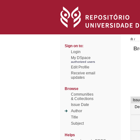
/
Sign on to:
Br
Login
My DSpace
authorized users
Edit Profile
Receive email
updates
Browse
Communities
& Collections
Issu
Issue Date
De
Author
Title
Subject
Helps