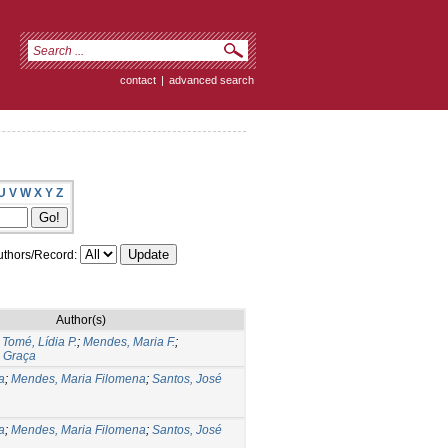
contact
|
advanced search
U
V
W
X
Y
Z
thors/Record:
Author(s)
;
Tomé, Lídia P.
;
Mendes, Maria F.
;
 Graça
a
;
Mendes, Maria Filomena
;
Santos, José
a
;
Mendes, Maria Filomena
;
Santos, José