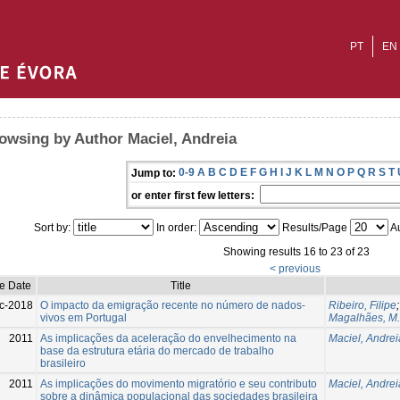
PT
EN
owsing by Author Maciel, Andreia
0-9
A
B
C
D
E
F
G
H
I
J
K
L
M
N
O
P
Q
R
S
T
Jump to:
or enter first few letters:
Sort by:
In order:
Results/Page
Au
Showing results 16 to 23 of 23
< previous
e Date
Title
c-2018
O impacto da emigração recente no número de nados-
Ribeiro, Filipe
vivos em Portugal
Magalhães, M.
2011
As implicações da aceleração do envelhecimento na
Maciel, Andrei
base da estrutura etária do mercado de trabalho
brasileiro
2011
As implicações do movimento migratório e seu contributo
Maciel, Andrei
sobre a dinâmica populacional das sociedades brasileira