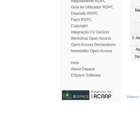
Regulamento RDPC
Guia do Utilizador RDPC
Ma
Depósito RDPC
Faq's RDPC
Copyright
Integração CV DeGóis
1-Ja
Workshop Open Access
Open Access Declarations
Ap
Newsletter Open Access
De
Help
About Dspace
DSpace Software
DSpace S