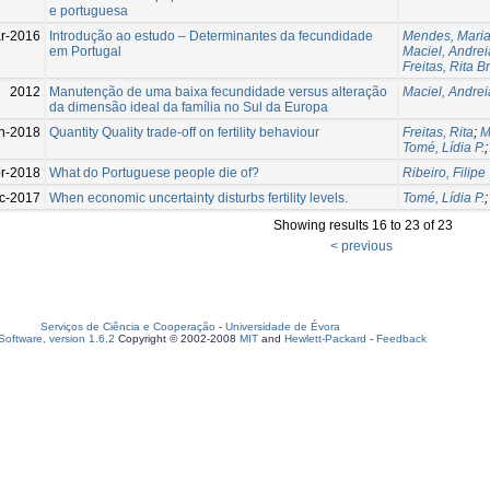
e portuguesa
r-2016
Introdução ao estudo – Determinantes da fecundidade
Mendes, Maria
em Portugal
Maciel, Andrei
Freitas, Rita 
2012
Manutenção de uma baixa fecundidade versus alteração
Maciel, Andrei
da dimensão ideal da família no Sul da Europa
n-2018
Quantity Quality trade-off on fertility behaviour
Freitas, Rita
;
M
Tomé, Lídia P.
r-2018
What do Portuguese people die of?
Ribeiro, Filipe
c-2017
When economic uncertainty disturbs fertility levels.
Tomé, Lídia P.
Showing results 16 to 23 of 23
< previous
Serviços de Ciência e Cooperação
-
Universidade de Évora
oftware, version 1.6.2
Copyright © 2002-2008
MIT
and
Hewlett-Packard
-
Feedback