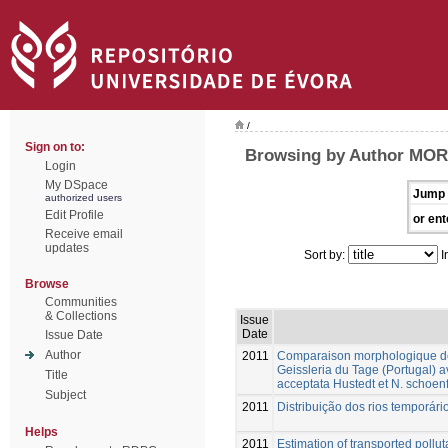
/
Sign on to:
Browsing by Author MOR
Login
My DSpace
Jump 
authorized users
Edit Profile
or ent
Receive email
updates
Sort by:
I
Browse
Communities
& Collections
Issue
Date
Issue Date
Author
2011
Comparaison morphologique de
Geissleria du Tage (Portugal) a
Title
acceptata Hustedt et N. schoenf
Subject
2011
Distribuição dos rios temporári
Helps
2011
Estimation of transported pollut