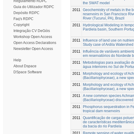
Regulamento RDPC
the SWAT model
Guia do Utilizador RDPC
2011
Geochemistry of metals in the b
Depósito RDPC
reservoirs in San Francisco Ri
River (Tucuruí, PA), Brazil
Faq's RDPC
Copyright
2011
Hydrological Modeling in tempo
Pardiela basin, Southern Portu
Integração CV DeGóis
Workshop Open Access
2011
Influence of land use on nutrie
Open Access Declarations
Study case of Ardila Watershed
Newsletter Open Access
2011
Influência de variáveis ambien
em reservatórios do Nordeste br
Help
2011
Metodologias para avaliação d
About Dspace
água interiores no Sul de Portu
DSpace Software
2011
Morphology and ecology of Ac
(Bacillariophyceae), a new spe
2011
Morphology and ecology of Ach
(Bacillariophyceae), a new spe
2011
A new common species Achnan
(Bacillariophyceae) discovered i
2011
Phosphorus sequestration in Fe
tropical dam reservoirs
2011
Quantificação de cargas poluen
de características mediterrânic
da bacia do rio Pardiela
2011
Remote sensing of water qualit