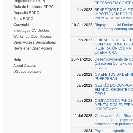
Regulamento RDPC
PRESSÃO EM CONTEX
Guia do Utilizador RDPC
Jan-2023
BENEFÍCIOS DO ALEI
Depósito RDPC
IMPORTÂNCIA DOS C
PARA A ADESÃO À A
Faq's RDPC
Copyright
10-Apr-2023
Biopsychosocial Factors
Life among Working Adu
Integração CV DeGóis
Workshop Open Access
Jan-2023
CUIDADOS DE ENFE
Open Access Declarations
COM SÍNDROME DO 
RESPIRATÓRIO: UMA 
Newsletter Open Access
LITERATURA
25-Mar-2026
Desenvolvimento de Co
Help
Clínico em Contexto de
About Dspace
Juvenis
DSpace Software
Jan-2023
OS EFEITOS DA DEP
PUÉRPERAS
Jan-2023
GESTÃO DO COMPOR
EM ADOLESCENTES C
TIPO 1
Jan-2023
O IMPACTO DA PANDE
MENTAL DOS ENFERM
HOSPITALAR
11-Jul-2025
Observatório AlenRiscos
consumption of psycho
adolescents in primary 
2024
Psychotherapeutic Inter