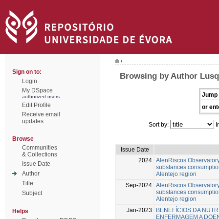
/
Sign on to:
Browsing by Author Lusq
Login
My DSpace
Jump 
authorized users
Edit Profile
or ent
Receive email
updates
Sort by:
I
Browse
Communities
Issue Date
& Collections
2024
AlenRiscos Observatory
Issue Date
substances consumption
Author
Alentejo region
Title
Sep-2024
AlenRiscos Observatory
substances consumption
Subject
Alentejo region
Jan-2023
BENEFÍCIOS DA NUT
Helps
ENFERMAGEM A DOE