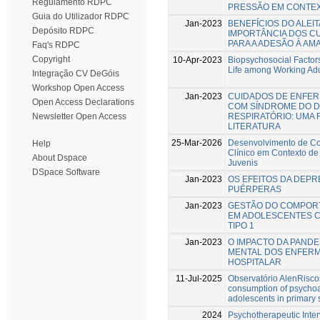
Regulamento RDPC
PRESSÃO EM CONTEX
Guia do Utilizador RDPC
Jan-2023
BENEFÍCIOS DO ALEI
Depósito RDPC
IMPORTÂNCIA DOS C
PARA A ADESÃO À A
Faq's RDPC
Copyright
10-Apr-2023
Biopsychosocial Factors
Life among Working Adu
Integração CV DeGóis
Workshop Open Access
Jan-2023
CUIDADOS DE ENFE
Open Access Declarations
COM SÍNDROME DO 
RESPIRATÓRIO: UMA 
Newsletter Open Access
LITERATURA
25-Mar-2026
Desenvolvimento de Co
Help
Clínico em Contexto de
About Dspace
Juvenis
DSpace Software
Jan-2023
OS EFEITOS DA DEP
PUÉRPERAS
Jan-2023
GESTÃO DO COMPOR
EM ADOLESCENTES C
TIPO 1
Jan-2023
O IMPACTO DA PANDE
MENTAL DOS ENFERM
HOSPITALAR
11-Jul-2025
Observatório AlenRiscos
consumption of psycho
adolescents in primary 
2024
Psychotherapeutic Inter