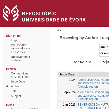
/
Sign on to:
Browsing by Author Lusq
Login
My DSpace
Jump 
authorized users
Edit Profile
or ent
Receive email
updates
Sort by:
I
Browse
Communities
Issue Date
& Collections
2024
AlenRiscos Observatory
Issue Date
substances consumption
Author
Alentejo region
Title
Sep-2024
AlenRiscos Observatory
substances consumption
Subject
Alentejo region
Jan-2023
BENEFÍCIOS DA NUT
Helps
ENFERMAGEM A DOE