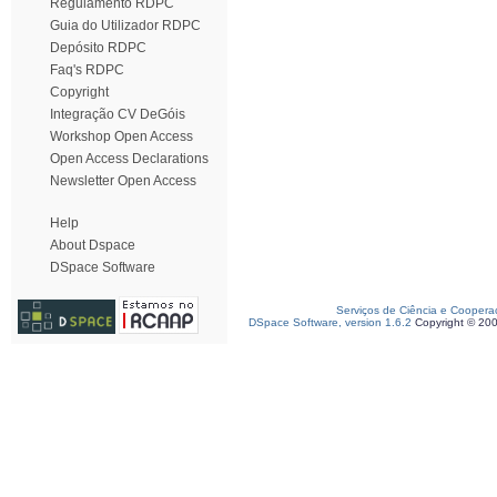
Regulamento RDPC
Guia do Utilizador RDPC
Depósito RDPC
Faq's RDPC
Copyright
Integração CV DeGóis
Workshop Open Access
Open Access Declarations
Newsletter Open Access
Help
About Dspace
DSpace Software
Serviços de Ciência e Coopera
DSpace Software, version 1.6.2
Copyright © 20