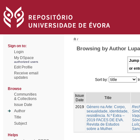
/
Sign on to:
Browsing by Author Lupat
Login
My DSpace
Jump 
authorized users
Edit Profile
or ent
Receive email
updates
Sort by:
I
Browse
Communities
Issue
Title
& Collections
Date
Issue Date
2019
Género na Arte: Corpo,
Rech
Author
sexualidade, identidade,
Sim
resistência. N.º Extra –
Vaqu
Title
2019 FACES DE EVA.
Sóni
Subject
Revista de Estudos
Luís
sobre a Mulher.
Sand
Helps