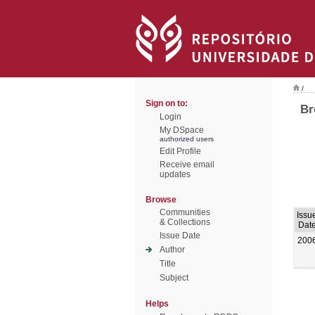
/
Sign on to:
Br
Login
My DSpace
authorized users
Edit Profile
Receive email
updates
Browse
Communities
Issu
& Collections
Dat
Issue Date
200
Author
Title
Subject
Helps