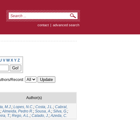
contact
|
advanced search
U
V
W
X
Y
Z
thors/Record:
Author(s)
a, M.J.
;
Lopes, N.C.
;
Costa, J.L.
;
Cabral,
.
;
Almeida, Pedro R.
;
Sousa, A.
;
Silva, G.
;
ira, T.
;
Rego, A.L.
;
Calado, J.
;
Azeda, C.