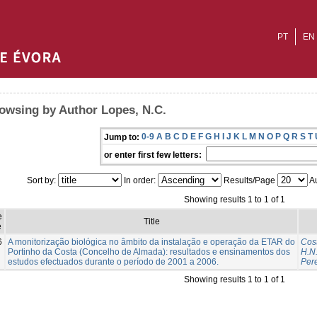
PT
EN
owsing by Author Lopes, N.C.
0-9
A
B
C
D
E
F
G
H
I
J
K
L
M
N
O
P
Q
R
S
T
Jump to:
or enter first few letters:
Sort by:
In order:
Results/Page
Au
Showing results 1 to 1 of 1
e
Title
e
6
A monitorização biológica no âmbito da instalação e operação da ETAR do
Cost
Portinho da Costa (Concelho de Almada): resultados e ensinamentos dos
H.N
estudos efectuados durante o período de 2001 a 2006.
Pere
Showing results 1 to 1 of 1