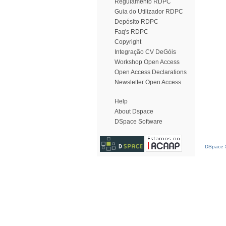
Regulamento RDPC
Guia do Utilizador RDPC
Depósito RDPC
Faq's RDPC
Copyright
Integração CV DeGóis
Workshop Open Access
Open Access Declarations
Newsletter Open Access
Help
About Dspace
DSpace Software
DSpace S