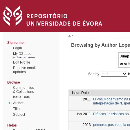
/
Sign on to:
Browsing by Author Lope
Login
My DSpace
Jump 
authorized users
Edit Profile
or ent
Receive email
updates
Sort by:
I
Browse
Communities
& Collections
Issue Date
Issue Date
2011
O Pós Modernismo na 
Author
interpretação de “Espe
Title
Jan-2011
Práticas Jazzísticas no
Subject
2013
primeros pasos en la e
Helps