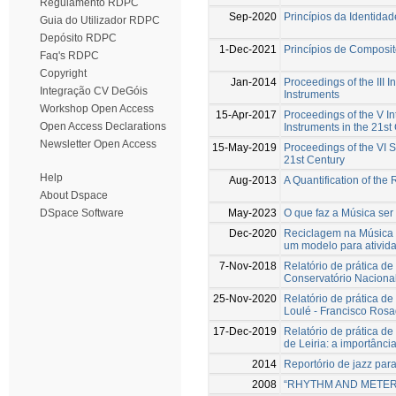
Regulamento RDPC
Sep-2020
Princípios da Identida
Guia do Utilizador RDPC
Depósito RDPC
1-Dec-2021
Princípios de Composit
Faq's RDPC
Copyright
Jan-2014
Proceedings of the III
Integração CV DeGóis
Instruments
Workshop Open Access
15-Apr-2017
Proceedings of the V I
Open Access Declarations
Instruments in the 21st
Newsletter Open Access
15-May-2019
Proceedings of the VI 
21st Century
Help
Aug-2013
A Quantification of the
About Dspace
May-2023
O que faz a Música ser
DSpace Software
Dec-2020
Reciclagem na Música 
um modelo para ativida
7-Nov-2018
Relatório de prática d
Conservatório Nacional
25-Nov-2020
Relatório de prática d
Loulé - Francisco Rosa
17-Dec-2019
Relatório de prática d
de Leiria: a importânc
2014
Reportório de jazz para
2008
“RHYTHM AND METER 