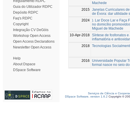
Regulamento RDPC
Machede
Guia do Utilizador RDPC
2015
Janelas Curriculares d
Depósito RDPC
de Évora: dar utilidade
Faq's RDPC
2024
). Lar Doce Lar e Faça 
Copyright
no domicílio promovido
Miguel de Machede
Integração CV DeGóis
10-Apr-2018
Síntese de fosfonatos e 
Workshop Open Access
inflamatória e antioxida
Open Access Declarations
2018
Tecnologias Socialment
Newsletter Open Access
Help
2016
Universidade Popular T
About Dspace
formal nasce no seio do 
DSpace Software
Serviços de Ciência e Coopera
DSpace Software, version 1.6.2
Copyright © 20