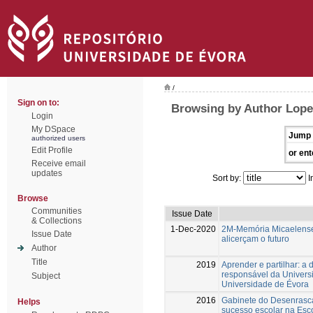
/
Sign on to:
Browsing by Author Lope
Login
My DSpace
Jump 
authorized users
Edit Profile
or ent
Receive email
updates
Sort by:
I
Browse
Communities
Issue Date
& Collections
1-Dec-2020
2M-Memória Micaelense
Issue Date
alicerçam o futuro
Author
Title
2019
Aprender e partilhar: a 
responsável da Univers
Subject
Universidade de Évora
2016
Gabinete do Desenrasca
Helps
sucesso escolar na Esc