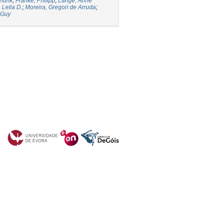
ndrik
;
Franke, Philipp
;
Lange, Anne
 Leila D.
;
Moreira, Gregori de Arruda
;
 Guy