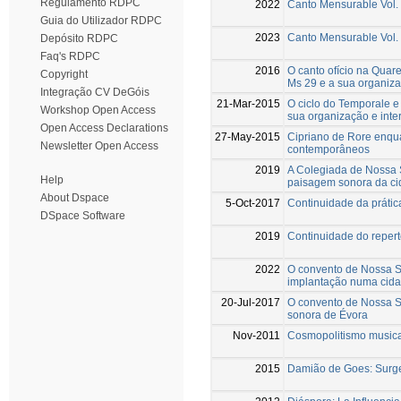
Regulamento RDPC
2022
Canto Mensurable Vol.
Guia do Utilizador RDPC
2023
Canto Mensurable Vol.
Depósito RDPC
Faq's RDPC
2016
O canto ofício na Quar
Copyright
Ms 29 e a sua organiz
Integração CV DeGóis
21-Mar-2015
O ciclo do Temporale e 
Workshop Open Access
sua organização e inte
Open Access Declarations
27-May-2015
Cipriano de Rore enqu
Newsletter Open Access
contemporâneos
2019
A Colegiada de Nossa S
Help
paisagem sonora da cid
About Dspace
5-Oct-2017
Continuidade da prática
DSpace Software
2019
Continuidade do repertó
2022
O convento de Nossa Se
implantação numa cidad
20-Jul-2017
O convento de Nossa S
sonora de Évora
Nov-2011
Cosmopolitismo musica 
2015
Damião de Goes: Surg