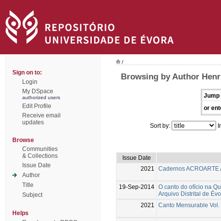
/
Sign on to:
Browsing by Author Henr
Login
My DSpace
Jump 
authorized users
Edit Profile
or ent
Receive email
updates
Sort by:
I
Browse
Communities
& Collections
Issue Date
Issue Date
2021
Cadernos ACROARTE Ar
Author
Title
19-Sep-2014
O canto do ofício na Q
Arquivo Distrital de Év
Subject
2021
Canto Mensurable Vol.
Helps