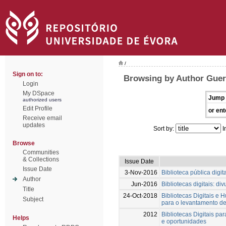
/
Sign on to:
Browsing by Author Guerr
Login
My DSpace
Jump 
authorized users
Edit Profile
or ent
Receive email
updates
Sort by:
I
Browse
Communities
& Collections
Issue Date
Issue Date
3-Nov-2016
Biblioteca pública digi
Author
Jun-2016
Bibliotecas digitais: d
Title
24-Oct-2018
Bibliotecas Digitais e 
Subject
para o levantamento de 
2012
Bibliotecas Digitais p
Helps
e oportunidades