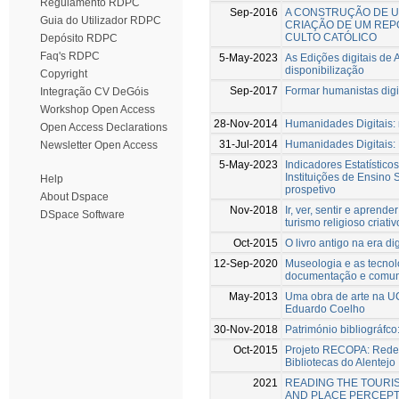
Regulamento RDPC
Sep-2016
A CONSTRUÇÃO DE U
Guia do Utilizador RDPC
CRIAÇÃO DE UM REP
CULTO CATÓLICO
Depósito RDPC
Faq's RDPC
5-May-2023
As Edições digitais de
disponibilização
Copyright
Sep-2017
Formar humanistas digit
Integração CV DeGóis
Workshop Open Access
28-Nov-2014
Humanidades Digitais: 
Open Access Declarations
31-Jul-2014
Humanidades Digitais:
Newsletter Open Access
5-May-2023
Indicadores Estatístico
Instituições de Ensino 
Help
prospetivo
About Dspace
Nov-2018
Ir, ver, sentir e apren
DSpace Software
turismo religioso criativ
Oct-2015
O livro antigo na era dig
12-Sep-2020
Museologia e as tecnolo
documentação e comun
May-2013
Uma obra de arte na UC
Eduardo Coelho
30-Nov-2018
Património bibliográfco
Oct-2015
Projeto RECOPA: Rede 
Bibliotecas do Alentejo
2021
READING THE TOURIS
AND PLACE PERCEPT