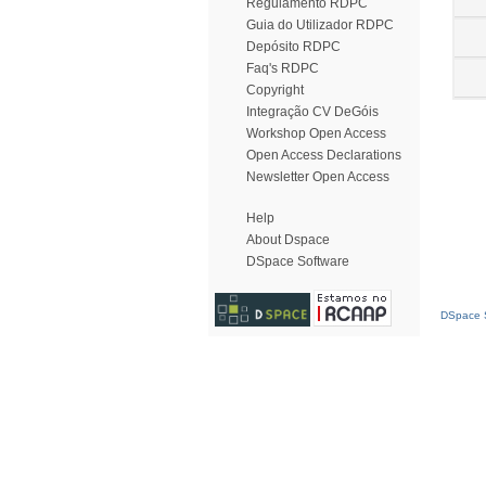
Regulamento RDPC
Guia do Utilizador RDPC
Depósito RDPC
Faq's RDPC
Copyright
Integração CV DeGóis
Workshop Open Access
Open Access Declarations
Newsletter Open Access
Help
About Dspace
DSpace Software
DSpace S