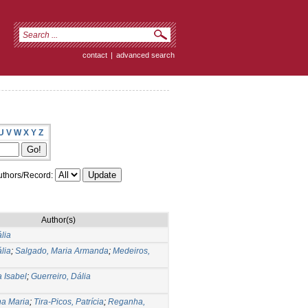
contact
|
advanced search
U
V
W
X
Y
Z
thors/Record:
Author(s)
lia
lia
;
Salgado, Maria Armanda
;
Medeiros,
 Isabel
;
Guerreiro, Dália
na Maria
;
Tira-Picos, Patrícia
;
Reganha,