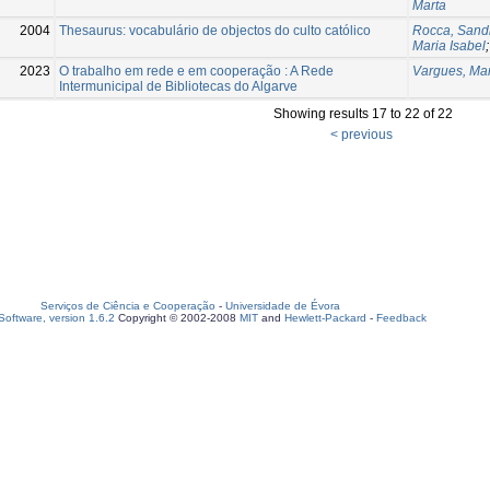
Marta
2004
Thesaurus: vocabulário de objectos do culto católico
Rocca, Sand
Maria Isabel
2023
O trabalho em rede e em cooperação : A Rede
Vargues, Mar
Intermunicipal de Bibliotecas do Algarve
Showing results 17 to 22 of 22
< previous
Serviços de Ciência e Cooperação
-
Universidade de Évora
oftware, version 1.6.2
Copyright © 2002-2008
MIT
and
Hewlett-Packard
-
Feedback