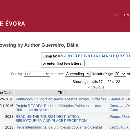
PT
EN
owsing by Author Guerreiro, Dália
0-9
A
B
C
D
E
F
G
H
I
J
K
L
M
N
O
P
Q
R
S
T
Jump to:
or enter first few letters:
Sort by:
In order:
Results/Page
Au
Showing results 17 to 22 of 22
< previous
ue Date
Title
Nov-2018
Património bibliográfco: novos acessos, novas utilizações
Guerreiro, Dá
Oct-2015
Projeto RECOPA: Rede de Coleções Patrimoniais das
Guerreiro, Dá
Bibliotecas do Alentejo
Filipa
2021
READING THE TOURIST DESTINATION:
Roque, Maria
BIBLIOTOURISM AND PLACE PERCEPTION
2023
Rede Intermunicipal de Bibliotecas do Alentejo Central
Cristóvão, A