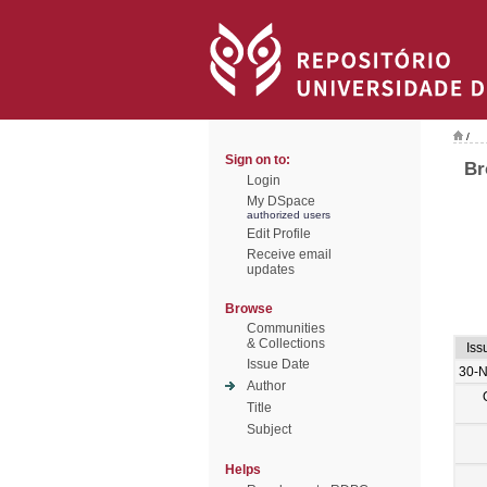
/
Sign on to:
Br
Login
My DSpace
authorized users
Edit Profile
Receive email
updates
Browse
Communities
& Collections
Iss
Issue Date
30-
Author
Title
Subject
Helps